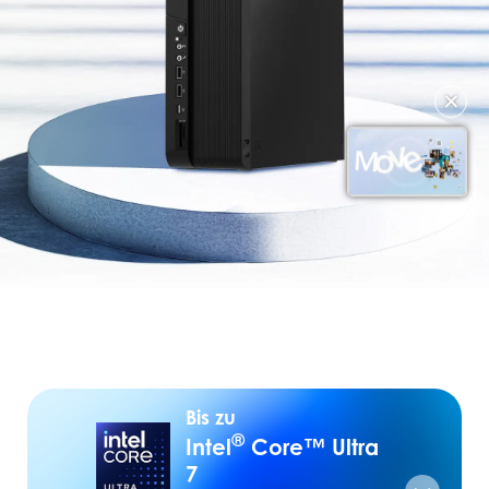
✕
Bis zu
®
Intel
Core™ Ultra
7