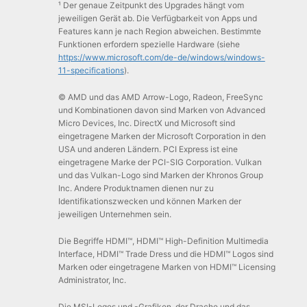
¹ Der genaue Zeitpunkt des Upgrades hängt vom
jeweiligen Gerät ab. Die Verfügbarkeit von Apps und
Features kann je nach Region abweichen. Bestimmte
Funktionen erfordern spezielle Hardware (siehe
https://www.microsoft.com/de-de/windows/windows-
11-specifications
).
© AMD und das AMD Arrow-Logo, Radeon, FreeSync
und Kombinationen davon sind Marken von Advanced
Micro Devices, Inc. DirectX und Microsoft sind
eingetragene Marken der Microsoft Corporation in den
USA und anderen Ländern. PCI Express ist eine
eingetragene Marke der PCI-SIG Corporation. Vulkan
und das Vulkan-Logo sind Marken der Khronos Group
Inc. Andere Produktnamen dienen nur zu
Identifikationszwecken und können Marken der
jeweiligen Unternehmen sein.
Die Begriffe HDMI™, HDMI™ High-Definition Multimedia
Interface, HDMI™ Trade Dress und die HDMI™ Logos sind
Marken oder eingetragene Marken von HDMI™ Licensing
Administrator, Inc.
Die MSI-Logos und -Grafiken, der Drache und das