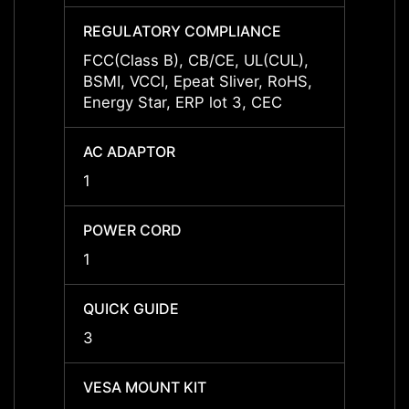
REGULATORY COMPLIANCE
REGU
FCC(Class B), CB/CE, UL(CUL),
FCC(C
BSMI, VCCI, Epeat Sliver, RoHS,
BSMI, 
Energy Star, ERP lot 3, CEC
Energy
AC ADAPTOR
AC A
1
1
POWER CORD
POWE
1
1
QUICK GUIDE
QUICK
3
3
VESA MOUNT KIT
VESA 