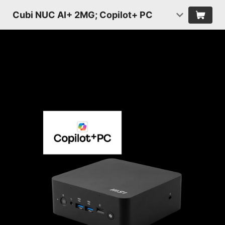
Cubi NUC AI+ 2MG; Copilot+ PC