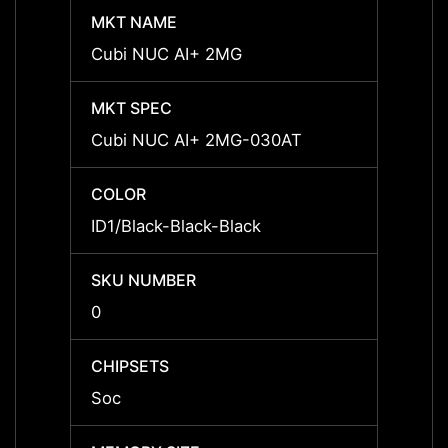
MKT NAME
MKT 
Cubi NUC AI+ 2MG
Cubi 
MKT SPEC
MKT 
Cubi NUC AI+ 2MG-030AT
Cubi 
COLOR
COLO
ID1/Black-Black-Black
ID1/Bl
SKU NUMBER
SKU 
0
00B20
CHIPSETS
CHIPS
Soc
Soc