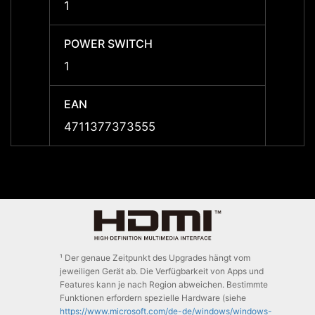
1
1
POWER SWITCH
POWE
1
1
EAN
EAN
4711377373555
47113
¹ Der genaue Zeitpunkt des Upgrades hängt vom
jeweiligen Gerät ab. Die Verfügbarkeit von Apps und
Features kann je nach Region abweichen. Bestimmte
Funktionen erfordern spezielle Hardware (siehe
https://www.microsoft.com/de-de/windows/windows-