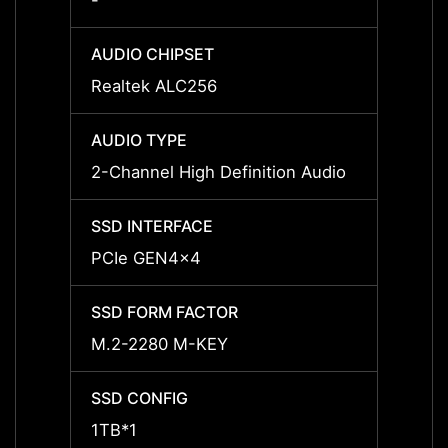
-
8
AUDIO CHIPSET
AUDIO
Realtek ALC256
Realt
AUDIO TYPE
AUDIO
2-Channel High Definition Audio
2-Chan
SSD INTERFACE
SSD I
PCIe GEN4x4
PCIe 
SSD FORM FACTOR
SSD F
M.2-2280 M-KEY
M.2-2
SSD CONFIG
SSD C
1TB*1
1TB*1