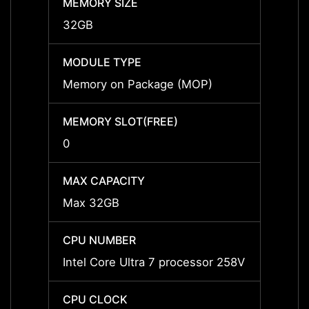
MEMORY SIZE
MEMOR
32GB
32GB
MODULE TYPE
MODU
Memory on Package (MOP)
Memor
MEMORY SLOT(FREE)
MEMOR
0
0
MAX CAPACITY
MAX C
Max 32GB
Max 
CPU NUMBER
CPU 
Intel Core Ultra 7 processor 258V
Intel 
CPU CLOCK
CPU 