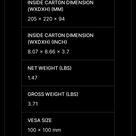
INSIDE CARTON DIMENSION
INSID
(WXDXH) (MM)
(WXDX
205 x 220 x 94
205 x
INSIDE CARTON DIMENSION
INSID
(WXDXH) (INCH)
(WXDX
8.07 x 8.66 x 3.7
8.07 x
NET WEIGHT (LBS)
NET W
1.47
1.47
GROSS WEIGHT (LBS)
GROSS
3.71
3.71
VESA SIZE
VESA 
100 x 100 mm
100 x