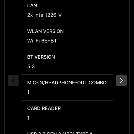
LAN
LAN
2x Intel I226-V
2x Int
WLAN VERSION
WLAN
Wi-Fi 6E+BT
Wi-Fi
BT VERSION
BT VE
5.3
5.3
MIC-IN/HEADPHONE-OUT COMBO
MIC-
1
1
CARD READER
CARD
1
1