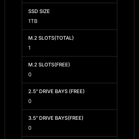
SSD SIZE
SSD S
1TB
1TB
M.2 SLOTS(TOTAL)
M.2 S
1
1
M.2 SLOTS(FREE)
M.2 S
0
0
2.5" DRIVE BAYS (FREE)
2.5" D
0
0
3.5" DRIVE BAYS(FREE)
3.5" 
0
0