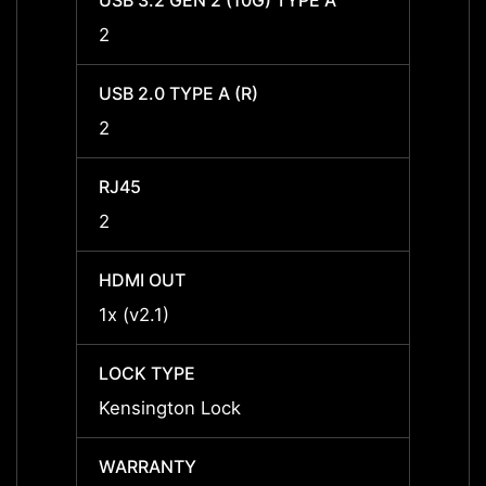
USB 3.2 GEN 2 (10G) TYPE A
USB 3
2
2
USB 2.0 TYPE A (R)
USB 2.
2
2
RJ45
RJ45
2
2
HDMI OUT
HDMI 
1x (v2.1)
1x (v2
LOCK TYPE
LOCK 
Kensington Lock
Kensi
WARRANTY
WARR