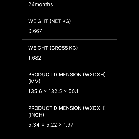
24months
36mon
WEIGHT (NET KG)
WEIGH
0.667
0.667
WEIGHT (GROSS KG)
WEIGH
1.682
1.682
PRODUCT DIMENSION (WXDXH)
PRODU
(MM)
(MM)
135.6 x 132.5 x 50.1
135.6 
PRODUCT DIMENSION (WXDXH)
PRODU
(INCH)
(INCH
5.34 x 5.22 x 1.97
5.34 x