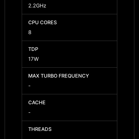
2.2GHz
3.3GH
CPU CORES
CPU 
8
8
TDP
TDP
17W
30W
MAX TURBO FREQUENCY
MAX 
-
up to
CACHE
CACH
-
12 MB
THREADS
THRE