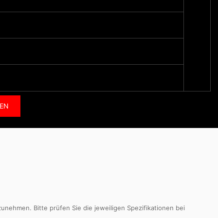
全球(W
7.28
10.8
FEN
nehmen. Bitte prüfen Sie die jeweiligen Spezifikationen bei