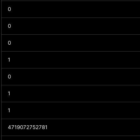
0
0
0
1
0
1
1
4719072752781