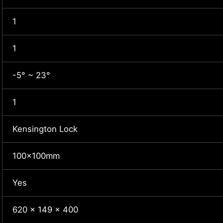
1
1
-5° ~ 23°
1
Kensington Lock
100x100mm
Yes
620 x 149 x 400