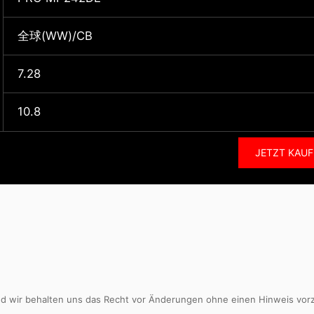
全球(WW)/CB
7.28
10.8
JETZT KAU
nd wir behalten uns das Recht vor Änderungen ohne einen Hinweis vorzu