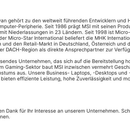
Taiwan gehört zu den weltweit führenden Entwicklern un
mputer-Peripherie. Seit 1986 prägt MSI mit seinen Prod
 mit Niederlassungen in 23 Ländern. Seit 1998 ist Micro-
er Micro-Star International beliefert die MHK Internati
n und den Retail-Markt in Deutschland, Österreich und 
er DACH-Region als direkte Ansprechpartner zur Verfü
sendes Unternehmen, das sich auf die Bereitstellung h
n im Gaming-Sektor baut MSI inzwischen vermehrt Gesch
hstums aus. Unsere Business- Laptops, -Desktops und -
 bieten effiziente Leistung, hohe Zuverlässigkeit und m
elen Dank für Ihr Interesse an unserem Unternehmen. Sch
nnen.