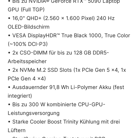
• Bis zu NVIDIA® GeForce RTX™ 5090 Laptop
GPU (Full TGP)
• 16,0" QHD+ (2.560 x 1.600 Pixel) 240 Hz
OLED-Bildschirm
• VESA DisplayHDR™ True Black 1000, True Color
(~100% DCI-P3)
• 2x CSO-DIMM für bis zu 128 GB DDR5-
Arbeitsspeicher
• 2x NVMe M.2 SSD Slots (1x PCIe Gen 5 x4, 1x
PCIe Gen 4 x4)
• Ausdauernder 91,8 Wh Li-Polymer Akku (fest
integriert)
• Bis zu 300 W kombinierte CPU-GPU-
Leistungsversorgung
• Starke Cooler Boost Trinity Kühlung mit drei
Lüftern