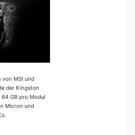
n von MSI und
de der Kingston
n 64 GB pro Modul
on Micron und
Cs.