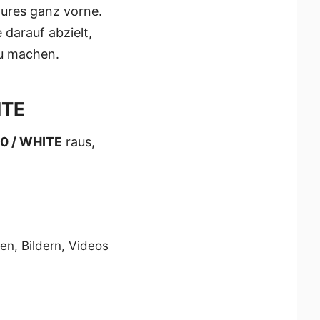
tures ganz vorne.
 darauf abzielt,
zu machen.
ITE
0 / WHITE
raus,
en, Bildern, Videos