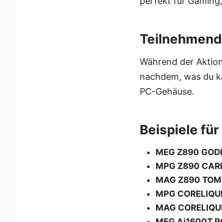
perfekt für Gaming,
Teilnehmend
Während der Aktion
nachdem, was du ka
PC-Gehäuse.
Beispiele fü
MEG Z890 GOD
MPG Z890 CAR
MAG Z890 TOM
MPG CORELIQUI
MAG CORELIQUI
MEG Ai1600T P