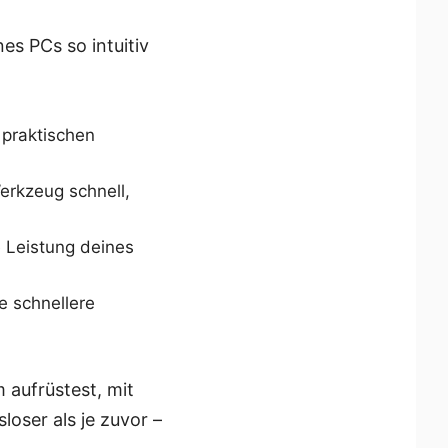
s PCs so intuitiv
 praktischen
rkzeug schnell,
e Leistung deines
e schnellere
 aufrüstest, mit
oser als je zuvor –