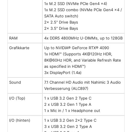
1x M.2 SSD (NVMe PCIe Gen4 x4)
1x M.2 SSD combo (NVMe PCIe Gen4 x4 /
SATA Auto switch)
2x 2.5" Drive Bays
2x 3.5" Drive Bays
RAM
4x DDR5 4800MHz U-DIMMs, up to 128GB
Grafikkarte
Up to NVIDIA® GeForce RTX® 4090
1x HDMI™ (Supports 4K@120Hz HDR,
8K@60Hz HDR, and Variable Refresh Rate
as specified in HDMI™)
3x DisplayPort (1.4a)
Sound
7.1 Channel HD Audio mit Nahimic 3 Audio
Verbesserung (ALC897)
I/O (Top)
1 x USB 3.2 Gen 2 Type C
2 x USB 3.2 Gen 1 Type A
1 x Mic in / 1 x Headphone out
I/O (hinten)
1 x USB 3.2 Gen 2x2 Type C
3 x USB 3.2 Gen 2 Type A