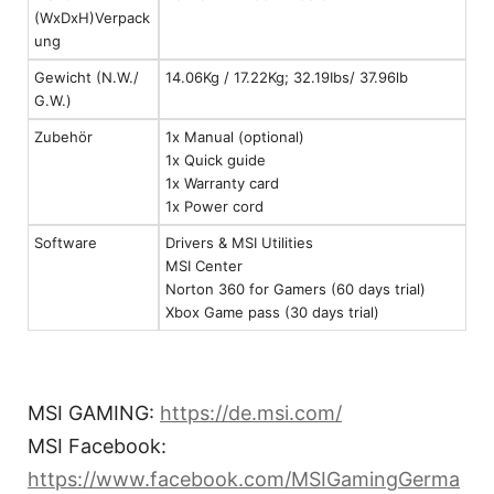
(WxDxH)Verpack
ung
Gewicht (N.W./
14.06Kg / 17.22Kg; 32.19Ibs/ 37.96lb
G.W.)
Zubehör
1x Manual (optional)
1x Quick guide
1x Warranty card
1x Power cord
Software
Drivers & MSI Utilities
MSI Center
Norton 360 for Gamers (60 days trial)
Xbox Game pass (30 days trial)
MSI GAMING:
https://de.msi.com/
MSI Facebook:
https://www.facebook.com/MSIGamingGerma