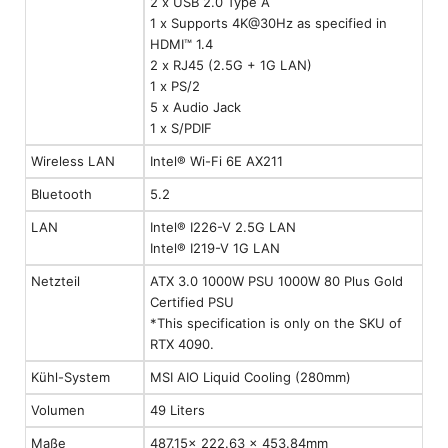
2 x USB 2.0 Type A
1 x Supports 4K@30Hz as specified in
HDMI™ 1.4
2 x RJ45 (2.5G + 1G LAN)
1 x PS/2
5 x Audio Jack
1 x S/PDIF
Wireless LAN
Intel® Wi-Fi 6E AX211
Bluetooth
5.2
LAN
Intel® I226-V 2.5G LAN
Intel® I219-V 1G LAN
Netzteil
ATX 3.0 1000W PSU 1000W 80 Plus Gold
Certified PSU
*This specification is only on the SKU of
RTX 4090.
Kühl-System
MSI AIO Liquid Cooling (280mm)
Volumen
49 Liters
Maße
487.15x 222.63 x 453.84mm