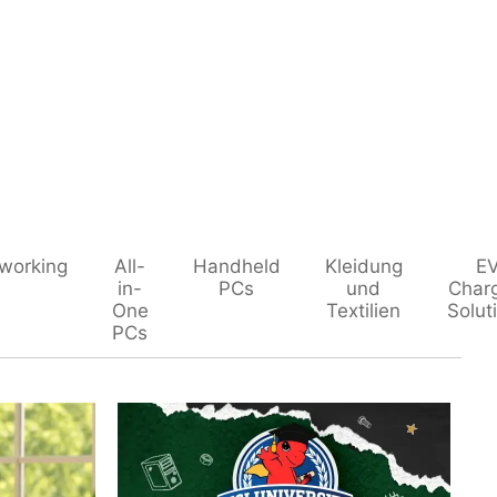
working
All-
Handheld
Kleidung
E
in-
PCs
und
Char
One
Textilien
Solut
PCs