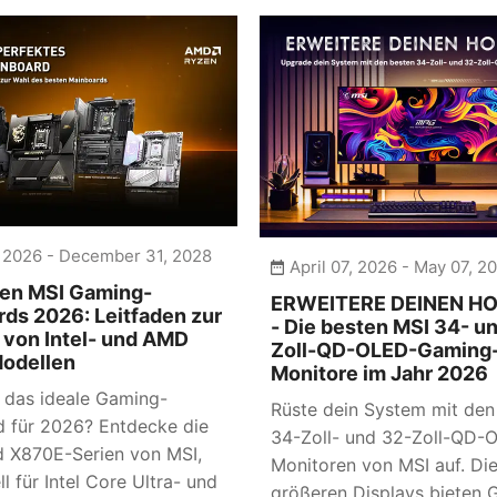
, 2026 - December 31, 2028
April 07, 2026 - May 07, 2
len MSI Gaming-
ERWEITERE DEINEN H
ds 2026: Leitfaden zur
- Die besten MSI 34- u
von Intel- und AMD
Zoll-QD-OLED-Gaming
odellen
Monitore im Jahr 2026
 das ideale Gaming-
Rüste dein System mit den
 für 2026? Entdecke die
34-Zoll- und 32-Zoll-QD-
 X870E-Serien von MSI,
Monitoren von MSI auf. Di
ll für Intel Core Ultra- und
größeren Displays bieten 