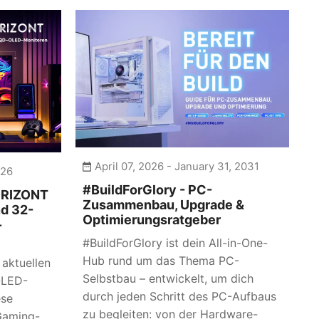
April 07, 2026 - January 31, 2031
026
#BuildForGlory - PC-
ORIZONT
Zusammenbau, Upgrade &
nd 32-
Optimierungsratgeber
-
#BuildForGlory ist dein All-in-One-
Hub rund um das Thema PC-
 aktuellen
Selbstbau – entwickelt, um dich
OLED-
durch jeden Schritt des PC-Aufbaus
ese
zu begleiten: von der Hardware-
Gaming-