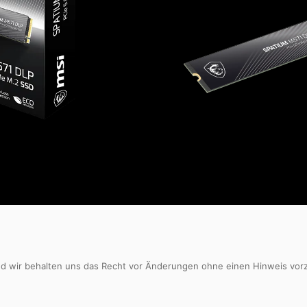
nd wir behalten uns das Recht vor Änderungen ohne einen Hinweis vorzu