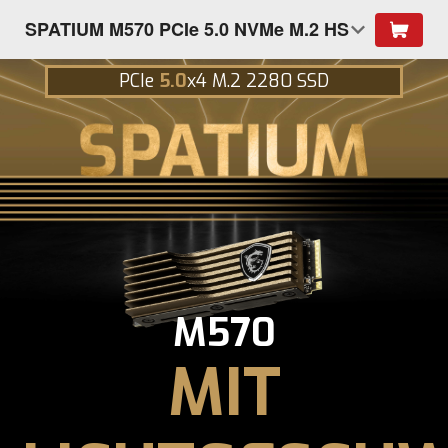
SPATIUM M570 PCIe 5.0 NVMe M.2 HS
PCIe
5.0
x4 M.2 2280 SSD
M570
MIT