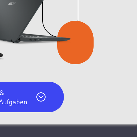
 &
 Aufgaben