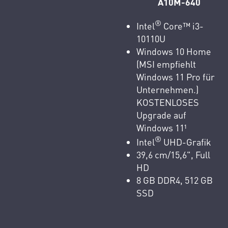
A10M-640
®
Intel
Core™ i3-
10110U
Windows 10 Home
(MSI empfiehlt
Windows 11 Pro für
Unternehmen.)
KOSTENLOSES
Upgrade auf
Windows 11¹
®
Intel
UHD-Grafik
39,6 cm/15,6", Full
HD
8 GB DDR4, 512 GB
SSD