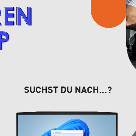
REN
REN
P
P
SUCHST DU NACH...?