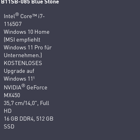
B11SB-085 Blue Stone
®
Intel
Core™ i7-
1165G7
Windows 10 Home
(MSI empfiehlt
Windows 11 Pro für
Unternehmen.)
KOSTENLOSES
Upgrade auf
Windows 11¹
®
NVIDIA
GeForce
MX450
35,7 cm/14,0", Full
HD
16 GB DDR4, 512 GB
SSD