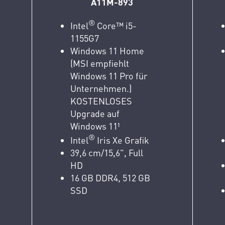
A11M-893
®
Intel
Core™ i5-
1155G7
Windows 11 Home
(MSI empfiehlt
Windows 11 Pro für
Unternehmen.)
KOSTENLOSES
Upgrade auf
Windows 11¹
®
Intel
Iris Xe Grafik
39,6 cm/15,6", Full
HD
16 GB DDR4, 512 GB
SSD