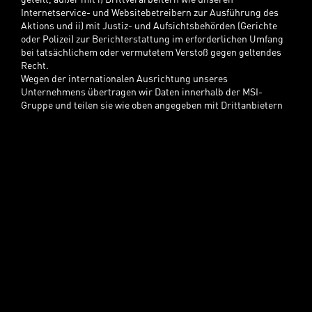
Internetservice- und Websitebetreibern zur Ausführung des
Aktions und ii) mit Justiz- und Aufsichtsbehörden (Gerichte
oder Polizei) zur Berichterstattung im erforderlichen Umfang
bei tatsächlichem oder vermutetem Verstoß gegen geltendes
Recht.
Wegen der internationalen Ausrichtung unseres
Unternehmens übertragen wir Daten innerhalb der MSI-
Gruppe und teilen sie wie oben angegeben mit Drittanbietern
im Rahmen der in den Geschäftsbedingungen festgelegten
Zielen. Deshalb dürfen wir Daten an Länder übermitteln, die
andere Gesetze und Compliance-Vorgaben für den Datenschutz
nutzen als dein Herkunftsland.
Weiterführende Informationen zur Nutzung und Verarbeitung
deiner Daten sind in der Datenschutzrichtlinie von MSI unter
https://de.msi.com/page/privacy-policy.
zu finden. Die
Datenschutzrichtlinie von MSI ist Teil der
Geschäftsbedingungen, worauf hiermit mit voller Rechtskraft
verwiesen wurde.
3. EDM-Abonnement.
Du wirst eventuell dazu aufgefordert, dich auf die EDM-E-Mail-
Liste von MSI setzen zu lassen, um Produktneuigkeiten oder
Serviceupdates zu erhalten. Wenn du nicht auf diese Liste
gesetzt werden möchtest, entferne bitte das Häkchen im