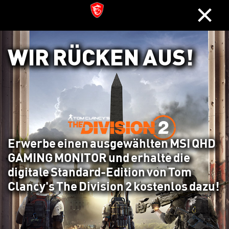
×
WIR RÜCKEN AUS!
Erwerbe einen ausgewählten MSI QHD
GAMING MONITOR und erhalte die
digitale Standard-Edition von Tom
Clancy's The Division 2 kostenlos dazu!