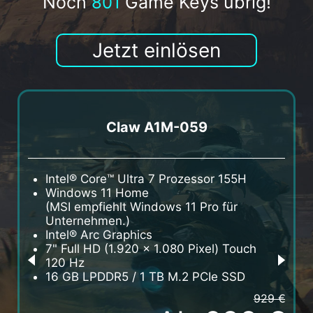
Noch
Game Keys übrig!
801
Jetzt einlösen
Claw A1M-059
Intel® Core™ Ultra 7 Prozessor 155H
I
Windows 11 Home
W
(MSI empfiehlt Windows 11 Pro für
(
Unternehmen.)
U
Intel® Arc Graphics
I
7" Full HD (1.920 x 1.080 Pixel) Touch
7
120 Hz
1
16 GB LPDDR5 / 1 TB M.2 PCIe SSD
1
929 €