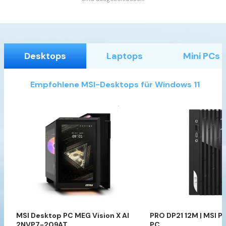
Desktops
Laptops
Mini PCs
Empfohlene MSI-Desktops für Windows 11
MSI Desktop PC MEG Vision X AI
PRO DP21 12M | MSI P
2NVP7-209AT
PC