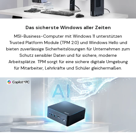
Das sicherste Windows aller Zeiten
MSI-Business-Computer mit Windows 11 unterstützen
MSI Laptop Stealth 18
Trusted Platform Module (TPM 2.0) und Windows Hello und
A2XWJG-041, 
bieten zuverlässige Sicherheitslösungen für Unternehmen zum
Intel® Core™ Ultra 9 2
Schutz sensibler Daten und für sichere, moderne
MSI Prestige 13 AI+ A3MG-
NVIDIA® GeForce RTX™
Arbeitsplätze. TPM sorgt für eine sichere digitale Umgebung
008ES | Portátil
64 GB RAM
für Mitarbeiter, Lehrkräfte und Schüler gleichermaßen.
Intel® Core™ Ultra 9 386H
2 TB SSD
Integrated Graphics
2 TB SSD
32 GB RAM
1 TB SSD
1 TB SSD
Jetzt einkau
Jetzt einkaufen