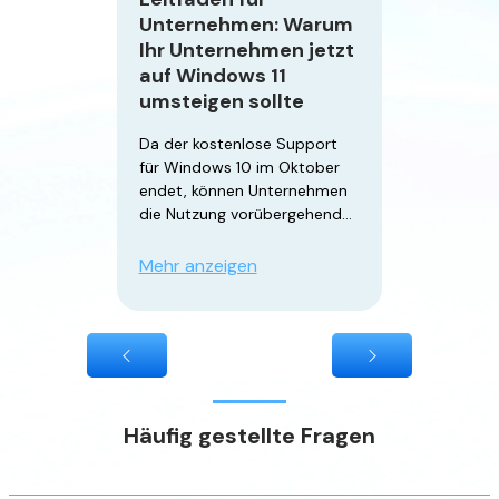
Unternehmen: Warum
Ihr Unternehmen jetzt
auf Windows 11
umsteigen sollte
Da der kostenlose Support
für Windows 10 im Oktober
endet, können Unternehmen
die Nutzung vorübergehend
durch den kostenpflichtigen
ESU-Service (Extended
Mehr anzeigen
Security Updates) verlängern.
Das ESU-Programm bietet
jedoch ausschließlich
kritische Sicherheitsupdates
– neue Funktionen, nicht
sicherheitsrelevante Updates
und technischer Support sind
Häufig gestellte Fragen
ausgeschlossen. Zudem wird
das ESU