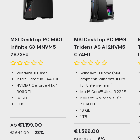
MSI Desktop PC MAG
MSI Desktop PC MPG
Infinite S3 14NVM5-
Trident AS AI 2NVM5-
2873EU
074EU
Windows 11 Home
Windows 11 Home (MSI
Intel® Core™ i5-14400F
empfiehlt Windows 11 Pro
NVIDIA® GeForce RTX™
für Unternehmen.)
5060 Ti
Intel® Core™ Ultra 5 225F
16 GB
NVIDIA® GeForce RTX™
1 TB
5060 Ti
16 GB
1 TB
Ab
€1.199,00
€1.599,00
-28%
€1.649,00
-6%
€1.699,00