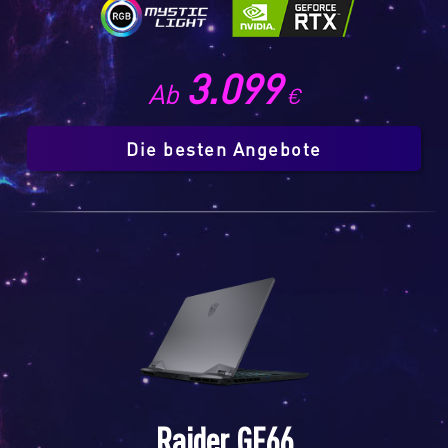
3.099
Ab
€
Die besten Angebote
Raider GE66