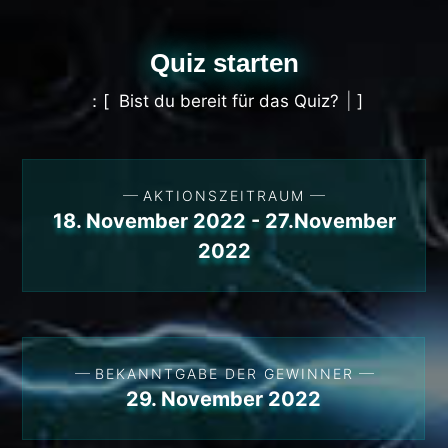
Quiz starten
B
i
s
t
d
u
b
e
r
e
i
t
f
ü
r
d
a
s
Q
u
i
z
?
AKTIONSZEITRAUM
18. November 2022 - 27.November
2022
BEKANNTGABE DER GEWINNER
29. November 2022