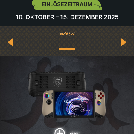
EINLÖSEZEITRAUM
10. OKTOBER – 15. DEZEMBER 2025
view
view
view