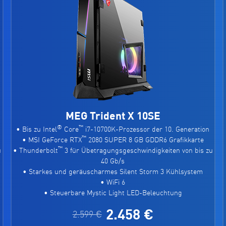
MEG Trident X 10SE
®
™
• Bis zu Intel
Core
i7-10700K-Prozessor der 10. Generation
™
• MSI GeForce RTX
2080 SUPER 8 GB GDDR6 Grafikkarte
™
u
• Thunderbolt
3 für Übetragungsgeschwindigkeiten von bis zu
40 Gb/s
• Starkes und geräuscharmes Silent Storm 3 Kühlsystem
• WiFi 6
• Steuerbare Mystic Light LED-Beleuchtung
2.458 €
2.599 €