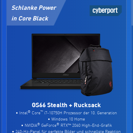
Schlanke Power
in Core Black
GS66 Stealth + Rucksack
®
™
• Intel
Core
i7-10750H Prozessor der 10. Generation
• Windows 10 Home
®
®
• NVIDIA
GeForce
RTX™ 2060 High-End-Grafik
• 240-Hz-Panel für perfekte Bilder und schnellste Reaktion