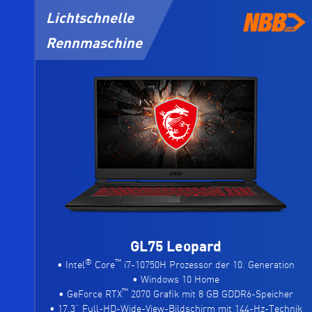
Lichtschnelle
Rennmaschine
GL75 Leopard
®
™
• Intel
Core
i7-10750H Prozessor der 10. Generation
• Windows 10 Home
™
• GeForce RTX
2070 Grafik mit 8 GB GDDR6-Speicher
• 17,3“ Full-HD-Wide-View-Bildschirm mit 144-Hz-Technik