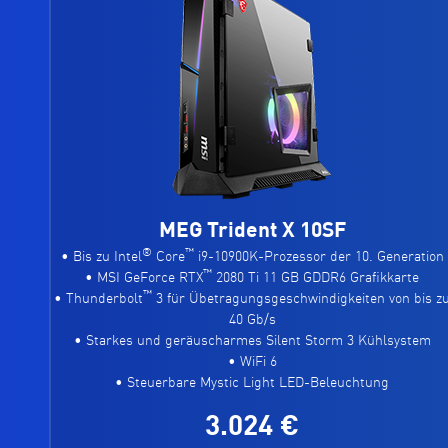
MEG Trident X 10SF
®
™
• Bis zu Intel
Core
i9-10900K-Prozessor der 10. Generation
™
• MSI GeForce RTX
2080 Ti 11 GB GDDR6 Grafikkarte
™
• Thunderbolt
3 für Übetragungsgeschwindigkeiten von bis z
40 Gb/s
• Starkes und geräuscharmes Silent Storm 3 Kühlsystem
• WiFi 6
• Steuerbare Mystic Light LED-Beleuchtung
3.024 €