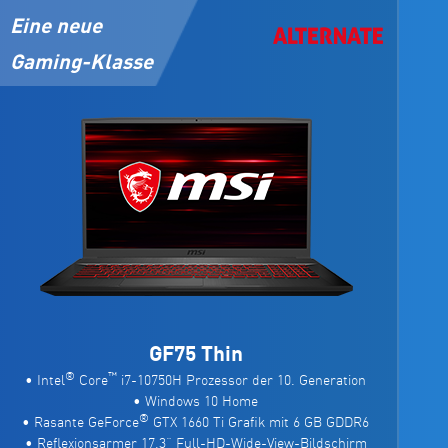
Eine neue
Gaming-Klasse
GF75 Thin
®
™
• Intel
Core
i7-10750H Prozessor der 10. Generation
• Windows 10 Home
®
• Rasante GeForce
GTX 1660 Ti Grafik mit 6 GB GDDR6
• Reflexionsarmer 17,3“ Full-HD-Wide-View-Bildschirm