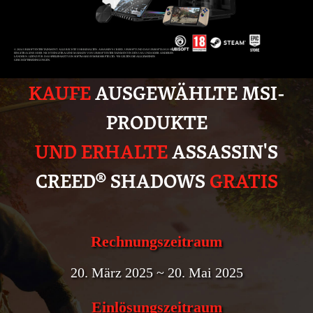
© 2024 UBISOFT ENTERTAINMENT. ALLE RECHTE VORBEHALTEN. ASSASSIN'S CREED, UBISOFT UND DAS UBISOFT-LOGO SIND
EINGETRAGENE ODER NICHT EINGETRAGENE MARKEN VON UBISOFT ENTERTAINMENT IN DEN USA UND/ODER ANDEREN
LÄNDERN. LIZENZ FÜR DAS SPIELEPAKET VON SOFTWARE SYMBIOSIS PTE LTD. *ES GELTEN DIE ALLGEMEINEN
GESCHÄFTSBEDINGUNGEN.
KAUFE
AUSGEWÄHLTE MSI-
PRODUKTE
UND ERHALTE
ASSASSIN'S
CREED® SHADOWS
GRATIS
Rechnungszeitraum
20. März 2025 ~ 20. Mai 2025
Einlösungszeitraum