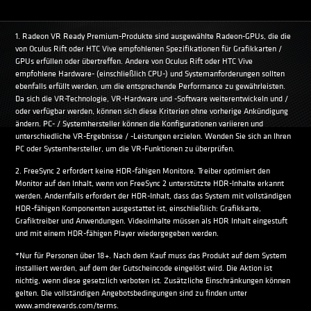
1. Radeon VR Ready Premium-Produkte sind ausgewählte Radeon-GPUs, die die
von Oculus Rift oder HTC Vive empfohlenen Spezifikationen für Grafikkarten /
GPUs erfüllen oder übertreffen. Andere von Oculus Rift oder HTC Vive
empfohlene Hardware- (einschließlich CPU-) und Systemanforderungen sollten
ebenfalls erfüllt werden, um die entsprechende Performance zu gewährleisten.
Da sich die VR-Technologie, VR-Hardware und -Software weiterentwickeln und /
oder verfügbar werden, können sich diese Kriterien ohne vorherige Ankündigung
ändern. PC- / Systemhersteller können die Konfigurationen variieren und
unterschiedliche VR-Ergebnisse / -Leistungen erzielen. Wenden Sie sich an Ihren
PC oder Systemhersteller, um die VR-Funktionen zu überprüfen.
2. FreeSync 2 erfordert keine HDR-fähigen Monitore. Treiber optimiert den
Monitor auf den Inhalt, wenn von FreeSync 2 unterstützte HDR-Inhalte erkannt
werden. Andernfalls erfordert der HDR-Inhalt, dass das System mit vollständigen
HDR-fähigen Komponenten ausgestattet ist, einschließlich: Grafikkarte,
Grafiktreiber und Anwendungen. Videoinhalte müssen als HDR Inhalt eingestuft
und mit einem HDR-fähigen Player wiedergegeben werden.
*Nur für Personen über 18+. Nach dem Kauf muss das Produkt auf dem System
installiert werden, auf dem der Gutscheincode eingelöst wird. Die Aktion ist
nichtig, wenn diese gesetzlich verboten ist. Zusätzliche Einschränkungen können
gelten. Die vollständigen Angebotsbedingungen sind zu finden unter
www.amdrewards.com/terms.