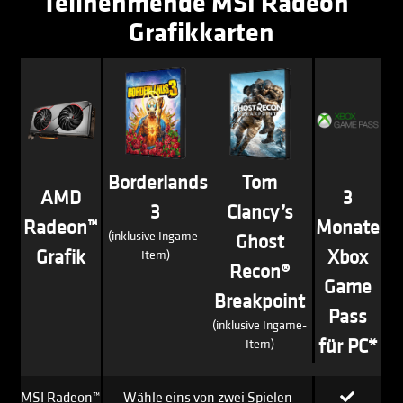
Teilnehmende MSI Radeon™
Grafikkarten
Borderlands
Tom
AMD
3
3
Clancy’s
Radeon™
Monate
(inklusive Ingame-
Ghost
Grafik
Xbox
Item)
Recon®
Game
Breakpoint
Pass
(inklusive Ingame-
für PC*
Item)
MSI Radeon™
Wähle eins von zwei Spielen