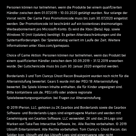
Personen können nur teilnehmen, wenn die Produkte bei einem qualifzierten
Händler zwischen dem 01.07.2019 – 10.03.2020 getätigt wurden. Nur solange der
Vorrat reicht. Der Game Pass Promotioncode muss bis zum 30.07.2020 eingelöst
werden. Der Promotioncode ist beschränkt auf ein kostenloses dreimonatiges
Werbeabonnement pro Microsoft-Konto. Es wird die Xbox (Beta) App, sowie
Windows 10 (mit Updates) benötigt. Es gelten Altersbeschränkungen und die
Systemanforderungen. Der Spielekatalog variiert im Laufe der Zeit. Weitere
Informationen unter Xbox.com/gamepass.
Choice of Game Aktion: Personen können nur teilnehmen, wenn das Produkt bei
einem qualifizierten Händler zwischen dem 30.09.2019 – 31.12.2019 erworben
wurde. Der Gutscheincode muss bis zum 30. Januar 2020 eingelöst werden.
Borderlands 3 und Tom Clancys Ghost Recon Breakpoint wurden noch nicht für die
Alterseinstufung bewertet. Gears 5 wurde mit der PEGI 18 Alterseinstufung
bewertet. Die Spiele können Inhalte enthalten, die für Kinder ungeeignet sind.
Bitte kontaktiere usk.de, PEGI.info oder andere regionale
Spielebewertungsorganisation, bei Fragen zur Alterseinstufung.
© 2019 IPerion, LLC, gehören zu 2K.Gearbox and Borderlands sowie die Gearbox
Software- und Borderlands-Logos sind eingetragene Marken und werden mit
Genehmigung von Gearbox Software, LLC verwendet. 2K und das 2K-Logo sind
Marken von Take-Two Interactive Software, Inc. Alle Rechte vorbehalten. © 2019
Ubisoft Entertainment. Alle Rechte vorbehalten. Tom Clancy's, Ghost Recon, das
Soldier Icon, Ubisoft und das Ubisoft-Logo sind eingetragene oder nicht