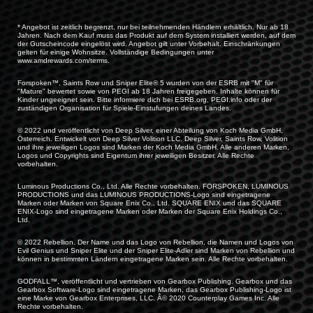
* Angebot ist zeitlich begrenzt, nur bei teilnehmenden Händlern erhältlich. Nur ab 18
Jahren. Nach dem Kauf muss das Produkt auf dem System installiert werden, auf dem
der Gutscheincode eingelöst wird. Angebot gilt unter Vorbehalt. Einschränkungen
gelten für einige Wohnsitze. Vollständige Bedingungen unter
www.amdrewards.com/terms
.
Forspoken™, Saints Row und Sniper Elite® 5 wurden von der ESRB mit "M" für
"Mature" bewertet sowie von PEGI ab 18 Jahren freigegeben. Inhalte können für
Kinder ungeeignet sein. Bitte informiere dich bei ESRB.org, PEGI.info oder der
zuständigen Organisation für Spiele-Einstufungen deines Landes.
© 2022 und veröffentlicht von Deep Silver, einer Abteilung von Koch Media GmbH,
Österreich. Entwickelt von Deep Silver Volition LLC. Deep Silver, Saints Row, Volition
und ihre jeweiligen Logos sind Marken der Koch Media GmbH. Alle anderen Marken,
Logos und Copyrights sind Eigentum ihrer jeweiligen Besitzer. Alle Rechte
vorbehalten.
Luminous Productions Co., Ltd. Alle Rechte vorbehalten. FORSPOKEN, LUMINOUS
PRODUCTIONS und das LUMINOUS PRODUCTIONS-Logo sind eingetragene
Marken oder Marken von Square Enix Co., Ltd. SQUARE ENIX und das SQUARE
ENIX-Logo sind eingetragene Marken oder Marken der Square Enix Holdings Co.,
Ltd.
© 2022 Rebellion. Der Name und das Logo von Rebellion, die Namen und Logos von
Evil Genius und Sniper Elite und der Sniper Elite-Adler sind Marken von Rebellion und
können in bestimmten Ländern eingetragene Marken sein. Alle Rechte vorbehalten.
GODFALL™, veröffentlicht und vertrieben von Gearbox Publishing. Gearbox und das
Gearbox Software-Logo sind eingetragene Marken, das Gearbox Publishing-Logo ist
eine Marke von Gearbox Enterprises, LLC. Â© 2020 Counterplay Games Inc. Alle
Rechte vorbehalten.