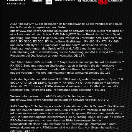
AMD FidelityFX™ Super Resolution ist für ausgewählte Spiele verfügbar und muss
durch Entwickler integriert werden. Siehe
https://www.amd.com/en/technologies/radeon-software-fidelityfx-super-resolution
für
eine Liste unterstützter Spiele. AMD FidelityFX™ Super Resolution ist "vom Spiel
abhängig" und wird auf folgenden AMD Produkten unterstützt: AMD Radeon™ RX
6000, RX 5000, RX 500, RX Vega-Serie Grafikkarten, RX 480, RX 470, RX 460
und allen AMD Ryzen™ Prozessoren mit Radeon™ Grafikeinheit, wenn die
Mindestanforderungen des Spiels erfüllt sind. AMD bietet keine technische
Unterstützung oder Gewährleistung für die Aktivierung von AMD FidelityFX™ Super
Resolution bei Grafikkarten anderer Hersteller. GD-187.
Zum Stand März 2022 ist Radeon™ Super Resolution kompatibel mit der Radeon™
RX 5000-Serie und neueren Grafikkarten, auch in Spielen, die den exklusiven
Vollbildmodus unterstützen. Erfordert AMD Software: Adrenalin Edition 22.3.1 oder
neuere Versionen. Weitere Informationen unter
www.amd.com/rsr
. GD-197.
Tests durchgeführt von AMD am 09.06.2021 auf folgendem Testsystem: Ryzen™ 9
5900X CPU, 16 GB DDR4, Radeon™ RX 6900 XT GPU mit Radeon™ Software
Adrenalin 21.6.1 beta, in FSR-aktivierter Vorabversion von Godfall bei max. 4K-
Einstellungen, Raytracing EIN. Performance kann abweichen. RS-381.
Weitere Informationen zur AMD FidelityFX Technologie unter
https://www.amd.com/en/technologies/radeon-software-fidelityfx
. GD-172
AMD FreeSync™ Technologie erfordert Unterstützung durch Radeon™ Grafikkarten
und von AMD zertifizierte Bildschirme. AMD FreeSync™ Premium-Technologie
erfordert zudem zwingend die Kompensation langsamer Bildraten und mindestens
120 Hz Aktualisierungsrate bei minimaler FHD-Auflösung. AMD FreeSync™ Premium
PRO-Technologie setzt voraus, dass der Bildschirm entsprechende
Kompatibilitätstests von AMD bestanden hat. Vollständige Informationen unter
www.amd.com/freesync
Fähigkeiten sind vor dem Kauf von Systemherstellern zu
erfahren. GD-127