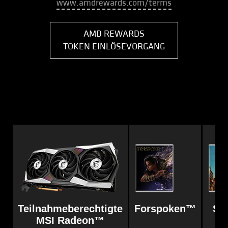
www.amdrewards.com/terms
AMD REWARDS
TOKEN EINLÖSEVORGANG
Teilnahmeberechtigte
Forspoken™
Sai
MSI Radeon™
R