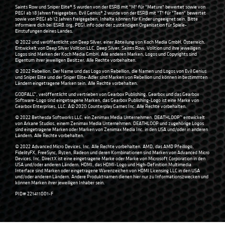
Saints Row und Sniper Elite® 5 wurden von der ESRB mit "M" für "Mature" bewertet sowie von
PEGI ab 18 Jahren freigegeben. Evil Genius® 2 wurde von der ESRB mit "T" für "Teen" bewertet
sowie von PEGI ab 12 Jahren freigegeben. Inhalte können für Kinder ungeeignet sein. Bitte
informiere dich bei ESRB.org, PEGI.info oder der zuständigen Organisation für Spiele-
Einstufungen deines Landes.
© 2022 und veröffentlicht von Deep Silver, einer Abteilung von Koch Media GmbH, Österreich.
Entwickelt von Deep Silver Volition LLC. Deep Silver, Saints Row, Volition und ihre jeweiligen
Logos sind Marken der Koch Media GmbH. Alle anderen Marken, Logos und Copyrights sind
Eigentum ihrer jeweiligen Besitzer. Alle Rechte vorbehalten.
© 2022 Rebellion. Der Name und das Logo von Rebellion, die Namen und Logos von Evil Genius
und Sniper Elite und der Sniper Elite-Adler sind Marken von Rebellion und können in bestimmten
Ländern eingetragene Marken sein. Alle Rechte vorbehalten.
GODFALL™, veröffentlicht und vertrieben von Gearbox Publishing. Gearbox und das Gearbox
Software-Logo sind eingetragene Marken, das Gearbox Publishing-Logo ist eine Marke von
Gearbox Enterprises, LLC. Â© 2020 Counterplay Games Inc. Alle Rechte vorbehalten.
© 2022 Bethesda Softworks LLC, ein Zenimax Media Unternehmen. DEATHLOOP™ entwickelt
von Arkane Studios, einem Zenimax Media Unternehmen. DEATHLOOP und zugehörige Logos
sind eingetragene Marken oder Marken von Zenimax Media Inc. in den USA und/oder in anderen
Ländern. Alle Rechte vorbehalten.
© 2022 Advanced Micro Devices, Inc. Alle Rechte vorbehalten. AMD, das AMD Pfeillogo,
FidelityFX, FreeSync, Ryzen, Radeon und deren Kombinationen sind Marken von Advanced Micro
Devices, Inc. DirectX ist eine eingetragene Marke oder Marke von Microsoft Corporation in den
USA und/oder anderen Ländern. HDMI, das HDMI-Logo und High-Definition Multimedia
Interface sind Marken oder eingetragene Warenzeichen von HDMI Licensing LLC in den USA
und/oder anderen Ländern. Andere Produktnamen dienen hier nur zu Informationszwecken und
können Marken ihrer jeweiligen Inhaber sein.
PID# 221411001-F