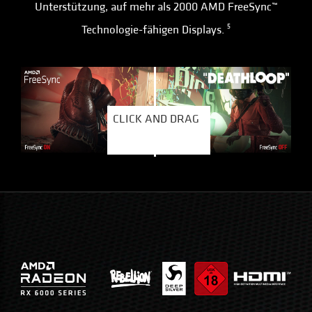
Unterstützung, auf mehr als 2000 AMD FreeSync™
Technologie-fähigen Displays.
5
CLICK AND DRAG
CLICK AND DRAG