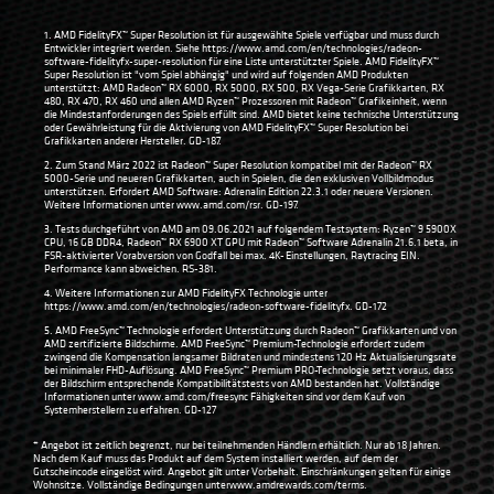
1. AMD FidelityFX™ Super Resolution ist für ausgewählte Spiele verfügbar und muss durch
Entwickler integriert werden. Siehe
https://www.amd.com/en/technologies/radeon-
software-fidelityfx-super-resolution
für eine Liste unterstützter Spiele. AMD FidelityFX™
Super Resolution ist "vom Spiel abhängig" und wird auf folgenden AMD Produkten
unterstützt: AMD Radeon™ RX 6000, RX 5000, RX 500, RX Vega-Serie Grafikkarten, RX
480, RX 470, RX 460 und allen AMD Ryzen™ Prozessoren mit Radeon™ Grafikeinheit, wenn
die Mindestanforderungen des Spiels erfüllt sind. AMD bietet keine technische Unterstützung
oder Gewährleistung für die Aktivierung von AMD FidelityFX™ Super Resolution bei
Grafikkarten anderer Hersteller. GD-187.
2. Zum Stand März 2022 ist Radeon™ Super Resolution kompatibel mit der Radeon™ RX
5000-Serie und neueren Grafikkarten, auch in Spielen, die den exklusiven Vollbildmodus
unterstützen. Erfordert AMD Software: Adrenalin Edition 22.3.1 oder neuere Versionen.
Weitere Informationen unter
www.amd.com/rsr
. GD-197.
3. Tests durchgeführt von AMD am 09.06.2021 auf folgendem Testsystem: Ryzen™ 9 5900X
CPU, 16 GB DDR4, Radeon™ RX 6900 XT GPU mit Radeon™ Software Adrenalin 21.6.1 beta, in
FSR-aktivierter Vorabversion von Godfall bei max. 4K-Einstellungen, Raytracing EIN.
Performance kann abweichen. RS-381.
4. Weitere Informationen zur AMD FidelityFX Technologie unter
https://www.amd.com/en/technologies/radeon-software-fidelityfx
. GD-172
5. AMD FreeSync™ Technologie erfordert Unterstützung durch Radeon™ Grafikkarten und von
AMD zertifizierte Bildschirme. AMD FreeSync™ Premium-Technologie erfordert zudem
zwingend die Kompensation langsamer Bildraten und mindestens 120 Hz Aktualisierungsrate
bei minimaler FHD-Auflösung. AMD FreeSync™ Premium PRO-Technologie setzt voraus, dass
der Bildschirm entsprechende Kompatibilitätstests von AMD bestanden hat. Vollständige
Informationen unter
www.amd.com/freesync
Fähigkeiten sind vor dem Kauf von
Systemherstellern zu erfahren. GD-127
* Angebot ist zeitlich begrenzt, nur bei teilnehmenden Händlern erhältlich. Nur ab 18 Jahren.
Nach dem Kauf muss das Produkt auf dem System installiert werden, auf dem der
Gutscheincode eingelöst wird. Angebot gilt unter Vorbehalt. Einschränkungen gelten für einige
Wohnsitze. Vollständige Bedingungen unter
www.amdrewards.com/terms
.