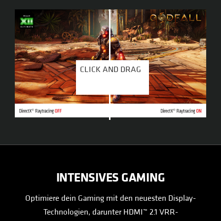
CLICK AND DRAG
CLICK AND DRAG
INTENSIVES GAMING
Optimiere dein Gaming mit den neuesten Display-
Technologien, darunter HDMI™ 2.1 VRR-