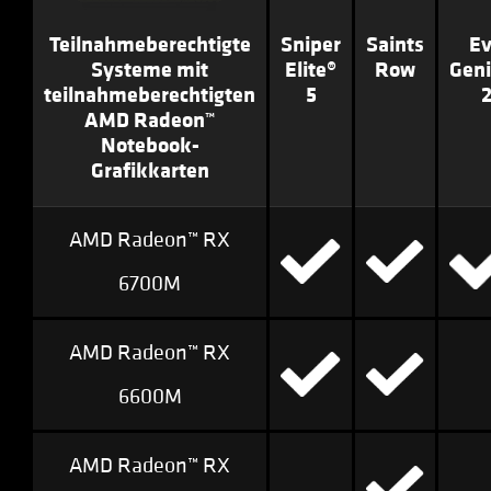
Teilnahmeberechtigte
Sniper
Saints
Ev
Systeme mit
Elite®
Row
Gen
teilnahmeberechtigten
5
AMD Radeon™
Notebook-
Grafikkarten
AMD Radeon™ RX
6700M
AMD Radeon™ RX
6600M
AMD Radeon™ RX