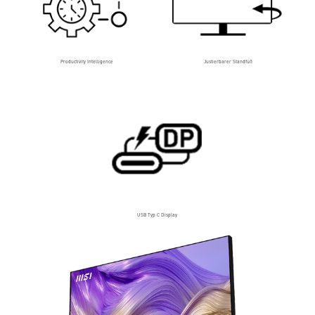
Productivity Intelligence
Justierbarer Standfuß
USB Typ C Display