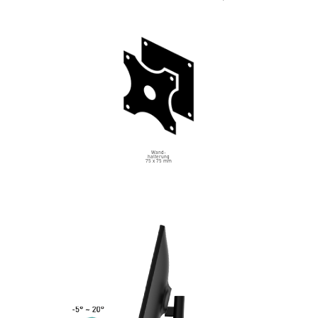
Wand-
halterung
75 x 75 mm