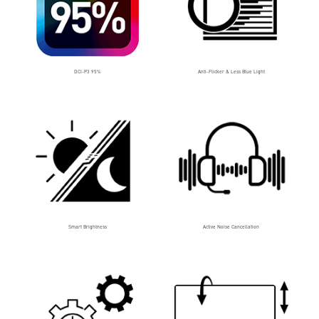
DCI-P3 95%
Anti-Flicker & Less Blue Light
Smart Brightness
Active Noise Cancellation