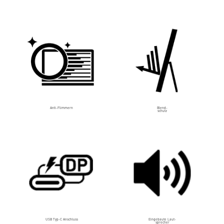
Anti-Flimmern
Blend-
schutz
USB Typ-C Anschluss
Eingebaute Laut-
sprecher