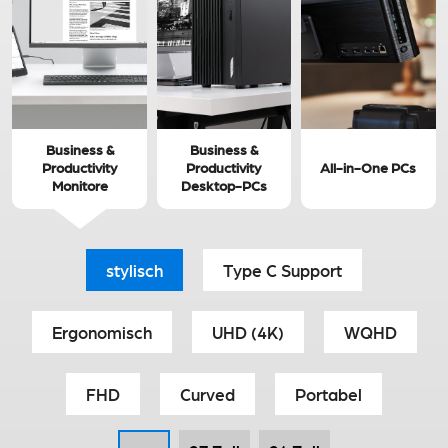
Business &
Business &
Productivity
Productivity
All-in-One PCs
Monitore
Desktop-PCs
stylisch
Type C Support
Ergonomisch
UHD (4K)
WQHD
FHD
Curved
Portabel