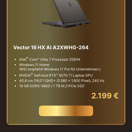
Vector 16 HX AI A2XWHG-264
®
Intel
Core™ Ultra 7 Prozessor 255HX
Windows 11 Home
(MSI empfiehlt Windows 11 Pro für Unternehmen.)
®
NVIDIA
GeForce RTX™ 5070 Ti Laptop GPU
40,6 cm (16,0") QHD+ (2.560 x 1.600 Pixel), 240 Hz
16 GB DDR5-5600 / 1 TB M.2 PCIe SSD
2.199 €
JETZT KAUFEN