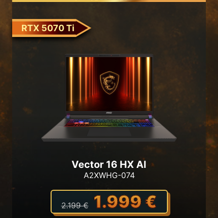
RTX 5070 Ti
Vector 16 HX AI
A2XWHG-074
1.999 €
2.199 €