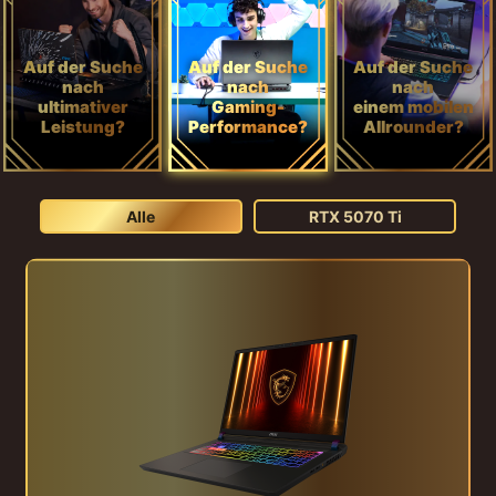
Auf der Suche
Auf der Suche
Auf der Suche
nach
nach
nach
ultimativer
Gaming-
einem mobilen
Leistung?
Performance?
Allrounder?
Alle
RTX 5070 Ti