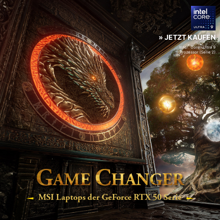
» JETZT KAUFEN
®
™
Intel
Core
Ultra 9
Prozessor (Serie 2)
G
C
AME
HANGER
MSI Laptops der GeForce RTX 50 Serie