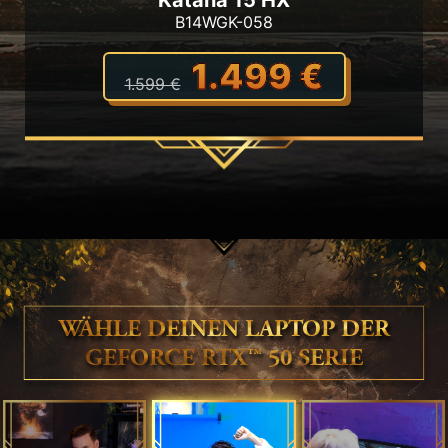
B14WGK-058
1.499 €
1.599 €
WÄHLE DEINEN LAPTOP DER
GEFORCE RTX™ 50 SERIE