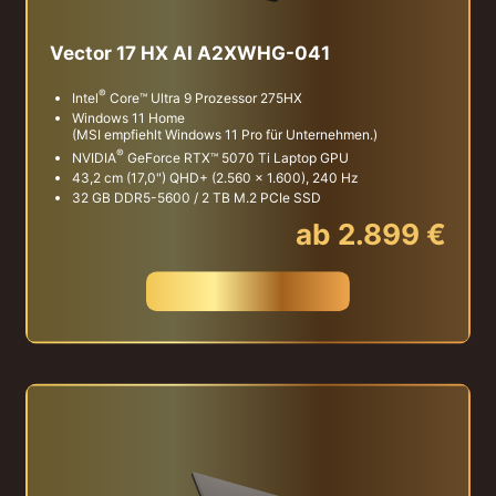
Vector 17 HX AI A2XWHG-041
®
Intel
Core™ Ultra 9 Prozessor 275HX
Windows 11 Home
(MSI empfiehlt Windows 11 Pro für Unternehmen.)
®
NVIDIA
GeForce RTX™ 5070 Ti Laptop GPU
43,2 cm (17,0") QHD+ (2.560 x 1.600), 240 Hz
32 GB DDR5-5600 / 2 TB M.2 PCIe SSD
ab 2.899 €
JETZT KAUFEN