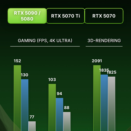
RTX 5090 /
RTX 5070 Ti
RTX 5070
5080
GAMING (FPS, 4K ULTRA)
3D-RENDERING
152
2091
1835
1825
130
103
94
88
77