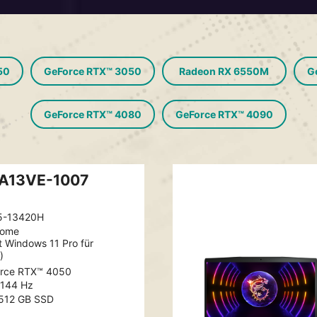
50
GeForce RTX™ 3050
Radeon RX 6550M
G
GeForce RTX™ 4080
GeForce RTX™ 4090
 A13VE-1007
5-13420H
Home
t Windows 11 Pro für
)
rce RTX™ 4050
, 144 Hz
512 GB SSD