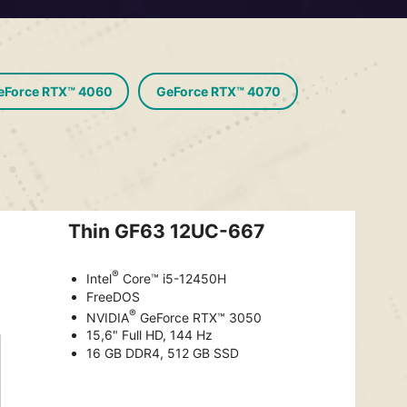
eForce RTX™ 4060
GeForce RTX™ 4070
Thin GF63 12UC-667
®
Intel
Core™ i5-12450H
FreeDOS
®
NVIDIA
GeForce RTX™ 3050
15,6" Full HD, 144 Hz
16 GB DDR4, 512 GB SSD