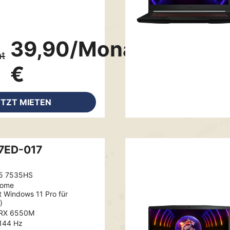
39,90/Monat
t
€
ETZT MIETEN
B7ED-017
5 7535HS
Home
t Windows 11 Pro für
)
 RX 6550M
 144 Hz