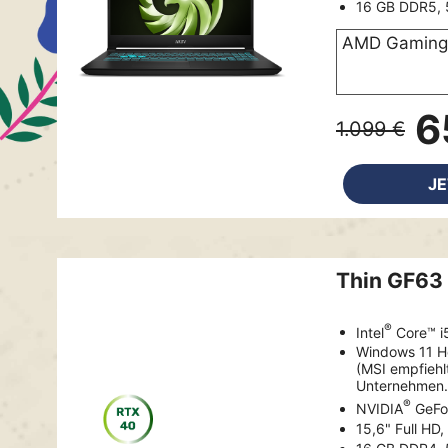
16 GB DDR5, 
AMD Gaming 
6
1.099 €
J
Thin GF63
®
Intel
Core™ i
Windows 11 
(MSI empfiehl
Unternehmen.
®
NVIDIA
GeFo
15,6" Full HD