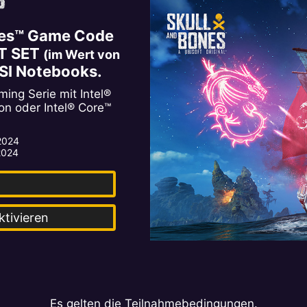
ones™ Game Code
ST SET
(im Wert von
SI Notebooks.
ng Serie mit Intel®
on oder Intel® Core™
 2024
 2024
ktivieren
Es gelten die Teilnahmebedingungen.