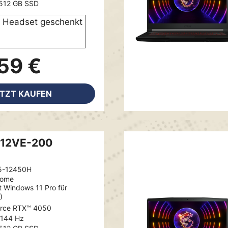
512 GB SSD
Headset geschenkt
59 €
ETZT KAUFEN
 12VE-200
5-12450H
Home
t Windows 11 Pro für
)
rce RTX™ 4050
, 144 Hz