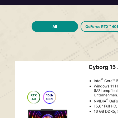
All
GeForce RTX™ 40
Cyborg 15
®
Intel
Core™ i
Windows 11 
(MSI empfiehl
Unternehmen.
®
NVIDIA
GeFo
15,6" Full HD
16 GB DDR5, 