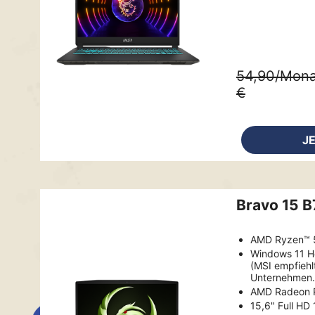
54,90/Mona
€
J
Bravo 15 
AMD Ryzen™ 
Windows 11 
(MSI empfiehl
Unternehmen.
AMD Radeon
15,6" Full HD