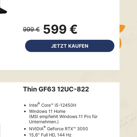
599 €
999 €
JETZT KAUFEN
Thin GF63 12UC-822
®
Intel
Core™ i5-12450H
Windows 11 Home
(MSI empfiehlt Windows 11 Pro für
Unternehmen.)
®
NVIDIA
GeForce RTX™ 3050
15,6" Full HD, 144 Hz