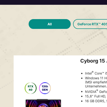
All
GeForce RTX™ 40
Cyborg 15
®
Intel
Core™ i
Windows 11 
(MSI empfiehl
Unternehmen.
®
NVIDIA
GeFo
15,6" Full HD
16 GB DDR5, 