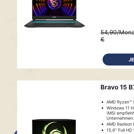
54,90/Mona
€
J
Bravo 15 
AMD Ryzen™ 
Windows 11 
(MSI empfiehl
Unternehmen.
AMD Radeon
15,6" Full HD