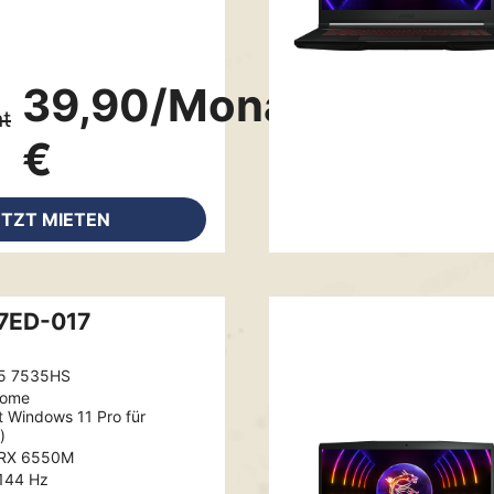
39,90/Monat
t
€
ETZT MIETEN
B7ED-017
5 7535HS
Home
t Windows 11 Pro für
)
 RX 6550M
 144 Hz