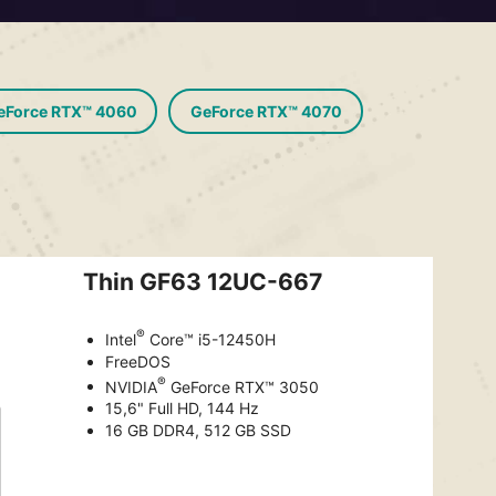
eForce RTX™ 4060
GeForce RTX™ 4070
Thin GF63 12UC-667
®
Intel
Core™ i5-12450H
FreeDOS
®
NVIDIA
GeForce RTX™ 3050
15,6" Full HD, 144 Hz
16 GB DDR4, 512 GB SSD