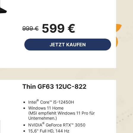
599 €
999 €
JETZT KAUFEN
Thin GF63 12UC-822
®
Intel
Core™ i5-12450H
Windows 11 Home
(MSI empfiehlt Windows 11 Pro für
Unternehmen.)
®
NVIDIA
GeForce RTX™ 3050
15,6" Full HD, 144 Hz