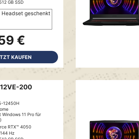
512 GB SSD
Headset geschenkt
59 €
ETZT KAUFEN
 12VE-200
5-12450H
Home
t Windows 11 Pro für
)
rce RTX™ 4050
, 144 Hz