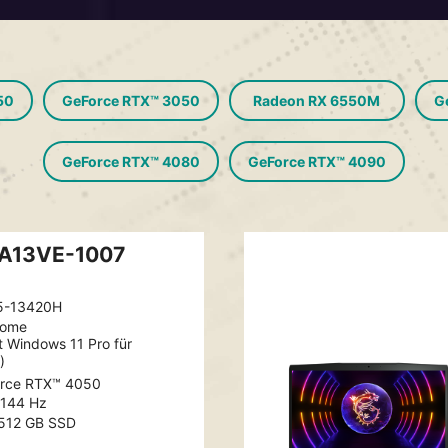
50
GeForce RTX™ 3050
Radeon RX 6550M
G
GeForce RTX™ 4080
GeForce RTX™ 4090
 A13VE-1007
5-13420H
Home
t Windows 11 Pro für
)
rce RTX™ 4050
, 144 Hz
512 GB SSD