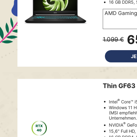
16 GB DDR5, 
AMD Gaming 
6
1.099 €
J
Thin GF63
®
Intel
Core™ i
Windows 11 
(MSI empfiehl
Unternehmen.
®
NVIDIA
GeFo
15,6" Full HD