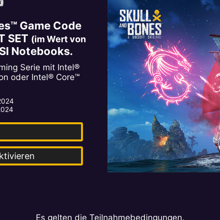
ones™ Game Code
ST SET
(im Wert von
SI Notebooks.
ng Serie mit Intel®
on oder Intel® Core™
 2024
 2024
ktivieren
Es gelten die Teilnahmebedingungen.