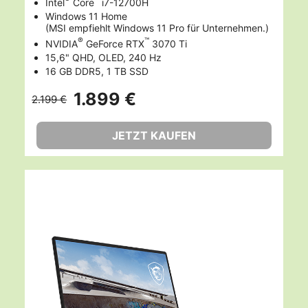
Intel
Core
i7-12700H
Windows 11 Home
(MSI empfiehlt Windows 11 Pro für Unternehmen.)
®
™
NVIDIA
GeForce RTX
3070 Ti
15,6" QHD, OLED, 240 Hz
16 GB DDR5, 1 TB SSD
1.899 €
2.199 €
JETZT KAUFEN