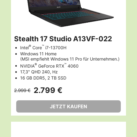
Stealth 17 Studio A13VF-022
®
™
Intel
Core
i7-13700H
Windows 11 Home
(MSI empfiehlt Windows 11 Pro für Unternehmen.)
®
™
NVIDIA
GeForce RTX
4060
17,3" QHD 240, Hz
16 GB DDR5, 2 TB SSD
2.799 €
2.999 €
JETZT KAUFEN