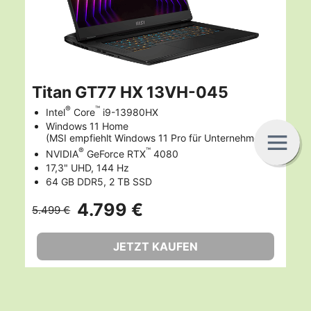
Titan GT77 HX 13VH-045
®
™
Intel
Core
i9-13980HX
Windows 11 Home
C
A
B
(MSI empfiehlt Windows 11 Pro für Unternehmen.)
®
™
NVIDIA
GeForce RTX
4080
17,3" UHD, 144 Hz
64 GB DDR5, 2 TB SSD
4.799 €
5.499 €
JETZT KAUFEN