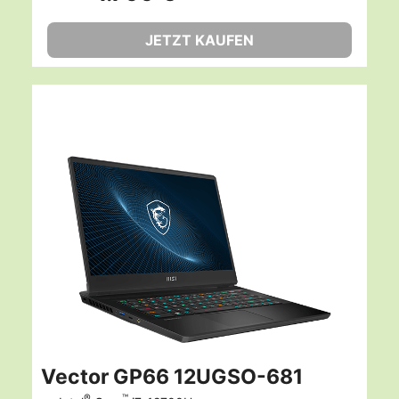
JETZT KAUFEN
Vector GP66 12UGSO-681
®
™