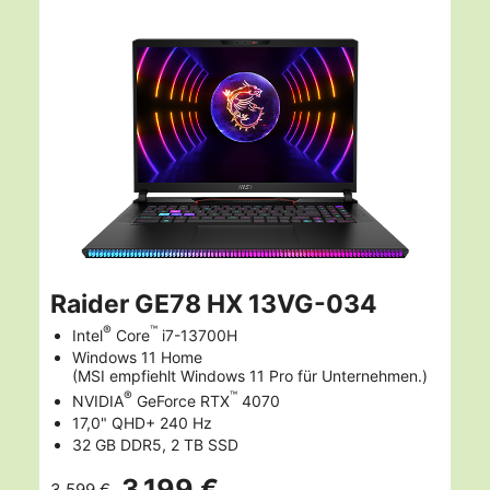
Raider GE78 HX 13VG-034
®
™
Intel
Core
i7-13700H
Windows 11 Home
(MSI empfiehlt Windows 11 Pro für Unternehmen.)
®
™
NVIDIA
GeForce RTX
4070
17,0" QHD+ 240 Hz
32 GB DDR5, 2 TB SSD
3.199 €
3.599 €