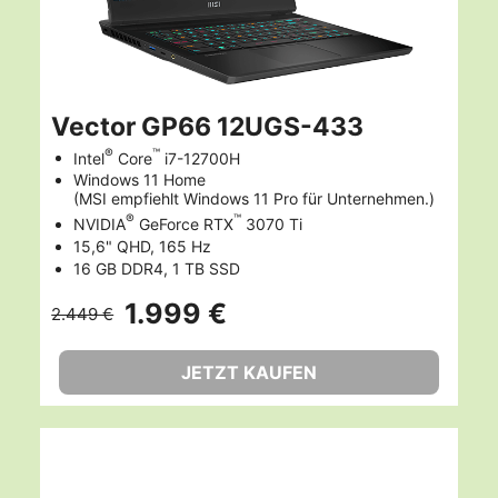
Vector GP66 12UGS-433
®
™
Intel
Core
i7-12700H
Windows 11 Home
(MSI empfiehlt Windows 11 Pro für Unternehmen.)
®
™
NVIDIA
GeForce RTX
3070 Ti
15,6" QHD, 165 Hz
16 GB DDR4, 1 TB SSD
1.999 €
2.449 €
JETZT KAUFEN