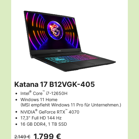
Katana 17 B12VGK-405
®
™
Intel
Core
i7-12650H
Windows 11 Home
(MSI empfiehlt Windows 11 Pro für Unternehmen.)
®
™
NVIDIA
GeForce RTX
4070
17,3" Full HD 144 Hz
16 GB DDR4, 1 TB SSD
1.799 €
2.149 €