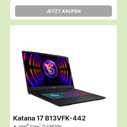
JETZT KAUFEN
Katana 17 B13VFK-442
®
™
Intel
Core
i7-13620H