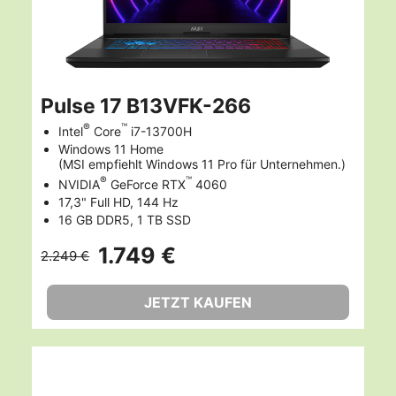
Pulse 17 B13VFK-266
®
™
Intel
Core
i7-13700H
Windows 11 Home
(MSI empfiehlt Windows 11 Pro für Unternehmen.)
®
™
NVIDIA
GeForce RTX
4060
17,3" Full HD, 144 Hz
16 GB DDR5, 1 TB SSD
1.749 €
2.249 €
JETZT KAUFEN