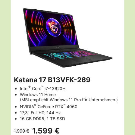
Katana 17 B13VFK-269
®
™
Intel
Core
i7-13620H
Windows 11 Home
(MSI empfiehlt Windows 11 Pro für Unternehmen.)
®
™
NVIDIA
GeForce RTX
4060
17,3" Full HD, 144 Hz
16 GB DDR5, 1 TB SSD
1.599 €
1.999 €