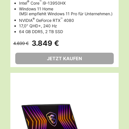
®
™
Intel
Core
i9-13950HX
Windows 11 Home
(MSI empfiehlt Windows 11 Pro für Unternehmen.)
®
™
NVIDIA
GeForce RTX
4080
17,0" QHD+, 240 Hz
64 GB DDR5, 2 TB SSD
3.849 €
4.699 €
JETZT KAUFEN