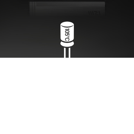
105 °C HAUPTKONDENSATOR
Dieses Netzteil zielt auf überlegene
Produktqualität und Stabilität der Leistung
ab und verfügt über 105 °C-
Hauptkondensatoren für langfristige
Zuverlässigkeit.
FLACHES MODULARES KABEL