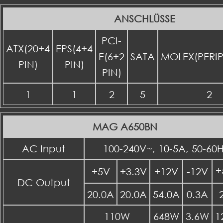
ANSCHLÜSSE
PCI-
ATX(20+4
EPS(4+4
E(6+2
SATA
MOLEX(PERI
PIN)
PIN)
PIN)
1
1
2
5
2
MAG A650BN
AC Input
100-240V~, 10-5A, 50-60
+
+5V
+3.3V
+12V
-12V
DC Output
20.0A
20.0A
54.0A
0.3A
110W
648W
3.6W
1