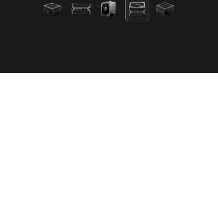
80 Plus Bronze zertifiziert für hohe Effizienz
Leiser 120mm Lüfter
Überspannungsschutz mit OVP, OCP, OPP, OTP,
SCP
DC-DC Spannungswandler-Design
Active PFC-Design
SPEZIFIKATIONEN
JETZT KAUFEN