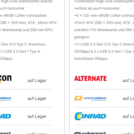
t High-End-Grafikkarten sowohl
Unterstützt High-End-Grafikkarte
 auch horizontal
vertikal als auch horizontal
-ARGB-Lüfter vorinstalliert
4 x 120-mm-ARGB-Lüfter vorinstal
(280 x 305 mm), ATX-, Micro-ATX-
Für E-ATX (280 x 305 mm), ATX-,
TX-Mainboards und 360 mm GPU
und Mini-ITX-Mainboards und 36
geeignet
2 Gen 2x2 Typ-C Anschluss
1 x USB 3.2 Gen 2x2 Typ-C Ansch
2 x USB 3.2 Gen 1 Typ-A
(20Gbps) & 2 x USB 3.2 Gen 1 Typ-
(5Gbps).
Anschlüsse (5Gbps).
auf Lager
auf L
auf Lager
auf L
auf Lager
auf L