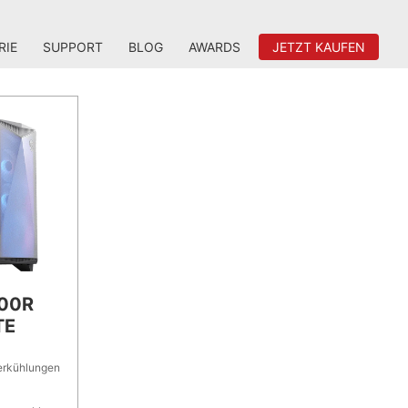
RIE
SUPPORT
BLOG
AWARDS
JETZT KAUFEN
00R
TE
erkühlungen