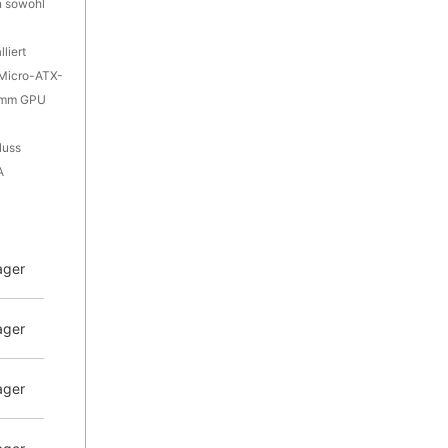
n sowohl
liert
 Micro-ATX-
0 mm GPU
luss
A
ager
ager
ager