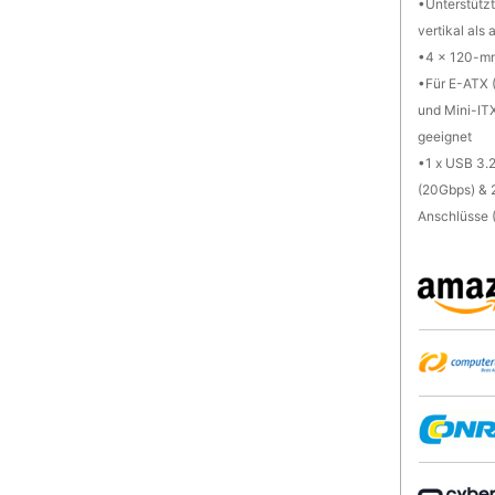
Unterstütz
vertikal als
4 x 120-mm
Für E-ATX 
und Mini-I
geeignet
1 x USB 3.
(20Gbps) & 
Anschlüsse 