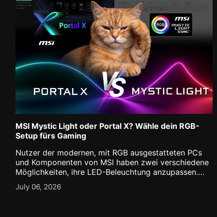
MSI Mystic Light oder Portal X? Wähle dein RGB-
Setup fürs Gaming
Nutzer der modernen, mit RGB ausgestatteten PCs
und Komponenten von MSI haben zwei verschiedene
Möglichkeiten, ihre LED-Beleuchtung anzupassen.
Wenn sie eine Software installieren möchten, die
July 06, 2026
umfassende Anpassungsmöglichkeiten, die
Synchronisierung mehrerer Geräte, die Integration
der AI Engine [...]