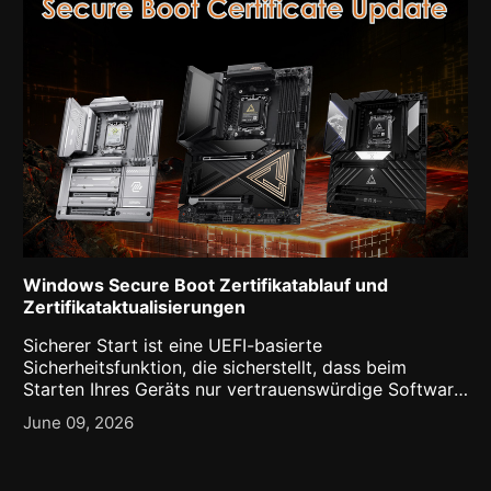
Windows Secure Boot Zertifikatablauf und
Zertifikataktualisierungen
Sicherer Start ist eine UEFI-basierte
Sicherheitsfunktion, die sicherstellt, dass beim
Starten Ihres Geräts nur vertrauenswürdige Software
ausgeführt wird. Sie fungiert als Torwächter und
June 09, 2026
überprüft die digitalen Signaturen der Vor-Start-
Software anhand vertrauenswürdiger Zertifikate
(auch bekannt [...]