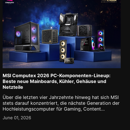
MSI Computex 2026 PC-Komponenten-Lineup:
Beste neue Mainboards, Kühler, Gehäuse und
Netzteile
Über die letzten vier Jahrzehnte hinweg hat sich MSI
stets darauf konzentriert, die nächste Generation der
Hochleistungscomputer für Gaming, Content
Creation, Business und jetzt auch AI voranzutreiben.
June 01, 2026
Als wir uns unserem 40-jährigen Jubiläum näherten,
war [...]