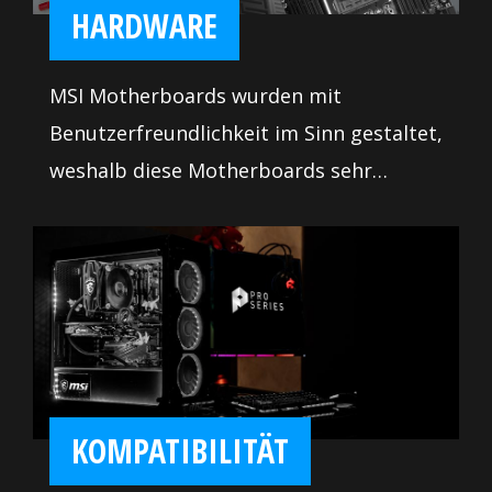
gekühlt wird.
HARDWARE
MSI Motherboards wurden mit
Benutzerfreundlichkeit im Sinn gestaltet,
weshalb diese Motherboards sehr
einfach zu verwenden sind. Zusätzlich
werden viele Tools zur
Systemoptimierung und Fehlerbehebung
angeboten, damit man die volle Leistung
aus dem PC holen kann. So einfach war
der Einbau und die Einstellung eines
Motherboards noch nie!
KOMPATIBILITÄT