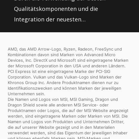
Qualitätskomponenten und die
Integration der neuesten
Innovationstechnik bieten MSI
Mainboards die beste Gaming
AMD, das AMD Arrow-Logo, Ryzen, Radeon, FreeSync und
Experience. Strenge Qualitätsprüfungen
Kombinationen davon sind Marken von Advanced Micro
unter extremsten Bedingungen
Devices, Inc. DirectX und Microsoft sind eingetragene Marken
der Microsoft Corporation in den USA und anderen Ländern.
gewährleisten außerdem ein äußerst
PCI Express ist eine eingetragene Marke der PCI-SIG
Corporation. Vulkan und das Vulkan-Logo sind Marken der
zuverlässiges, langlebiges und
Khronos Group Inc. Andere Produktnamen dienen nur zu
Identifikationszwecken und können Marken der jeweiligen
leistungsstarkes Motherboard
Unternehmen sein.
Die Namen und Logos von MSI, MSI Gaming, Dragon und
Dragon Shield sowie alle anderen MSI Service- oder
Produktnamen oder Logos, die auf der MSI Website angezeigt
werden, sind eingetragene Marken oder Marken von MSI. Die
Namen und Logos von Produkten und Unternehmen Dritter,
die auf unserer Website gezeigt und in den Materialien
verwendet werden, sind das Eigentum der jeweiligen Inhaber
und können ebenfalls Marken sein. MSI-Marken und