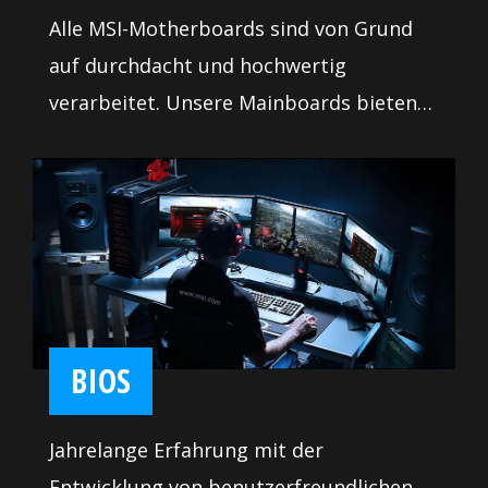
Alle MSI-Motherboards sind von Grund
auf durchdacht und hochwertig
verarbeitet. Unsere Mainboards bieten
daher viele praktische Features wie Pin-
Header-Sperrzonen, gut positionierte
SATA- & USB- Anschlüsse und unsere MSI
DDR4-Boost-Technologie, für eine
optimale Nutzung des Arbeitsspeichers.
Dadurch kann jedes System seine
optimale Leistung entfalten.
BIOS
Jahrelange Erfahrung mit der
Entwicklung von benutzerfreundlichen,