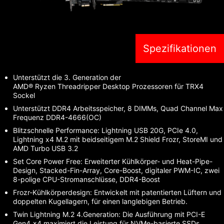
Spezifikationen
Unterstützt die 3. Generation der
AMD® Ryzen Threadripper Desktop Prozessoren für TRX4
Sockel
Unterstützt DDR4 Arbeitsspeicher, 8 DIMMs, Quad Channel Max
Frequenz DDR4-4666(OC)
Blitzschnelle Performance: Lightning USB 20G, PCIe 4.0,
Lightning x4 M.2 mit beidseitigem M.2 Shield Frozr, StoreMI und
AMD Turbo USB 3.2
Set Core Power Free: Erweiterter Kühlkörper- und Heat-Pipe-
Design, Stacked-Fin-Array, Core-Boost, digitaler PWM-IC, zwei
8-polige CPU-Stromanschlüsse, DDR4-Boost
Frozr-Kühlkörperdesign: Entwickelt mit patentierten Lüftern und
doppelten Kugellagern, für einen langlebigen Betrieb.
Twin Lightning M.2 4.Generation: Die Ausführung mit PCI-E
Gen4 x4 maximiert die Leistung für NVMe-basierte SSDs.