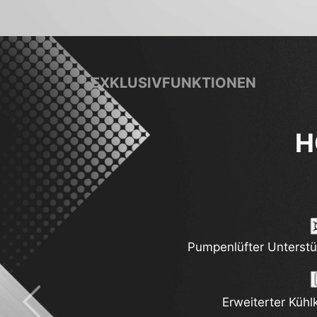
EXKLUSIVFUNKTIONEN
Pumpenlüfter Unterst
Thunderb
Erweiterter Kühl
2.5G Netzwerklö