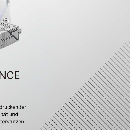
ANCE
indruckender
ität und
terstützen.