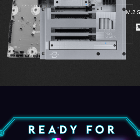
Ligh
M.2 S
i-Fi 7
esign
PCIe