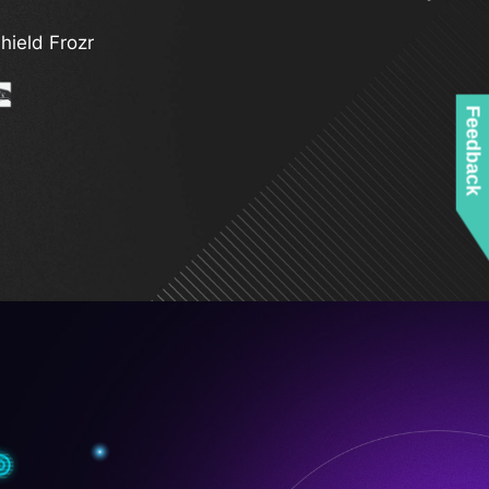
tning Gen 5
hield Frozr
Feedback
 Supplemental Power