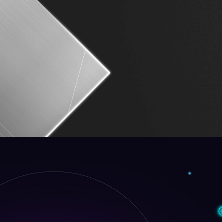
Aktuellstes W
EZ Conn D