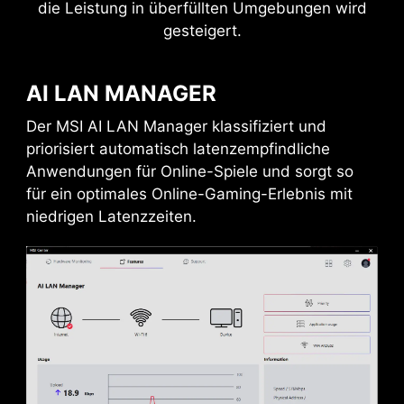
die Leistung in überfüllten Umgebungen wird
gesteigert.
AI LAN MANAGER
KASKADIERUNG
EXTERNE SPEICHER
Der MSI AI LAN Manager klassifiziert und
/ DOCKS
priorisiert automatisch latenzempfindliche
Anwendungen für Online-Spiele und sorgt so
für ein optimales Online-Gaming-Erlebnis mit
Verbinde mehrere Thunderbolt™‑Geräte in einer
niedrigen Latenzzeiten.
Kaskadierung, sodass Daten-, Strom‑ und
Videosignale vom Computer zu bis zu fünf
Peripheriegeräten fließen. Alternativ kannst du
einen Thunderbolt™‑Hub oder ‑Dock
verwenden, um alle Zubehörteile über eine
einzige Verbindung mit deinem
Bitte akzeptieren Sie YouTube-Cookies, um dieses
Thunderbolt™‑Computer zu bündeln.
Video anzusehen.