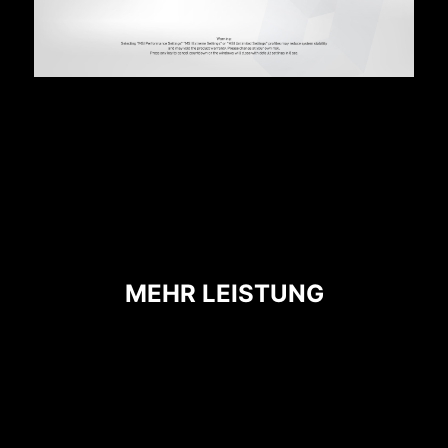
ÜBERSTROMSCHUTZ
MSI Mainboards bieten mit dem integrierten
Überstromschutz (OCP) ein hohes Maß an
Sicherheit. Wichtige Komponenten wie USB-
Ports, DDR-Speicher, PWM-ICs und CPUs
werden vor Überstrom geschützt. Dieser
proaktive Schutzmechanismus verringert das
Risiko von Schäden oder Fehlfunktionen
aufgrund von Überspannungen und fördert die
MEHR LEISTUNG
langfristige Systemstabilität.