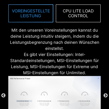
Elektrizität und das elektromagnetische
Strahlungsrauschen des Systems und ist im
VOREINGESTELLTE
CPU LITE LOAD
LEISTUNG
CONTROL
Vergleich zu klassischen IO-Shields deutlich
langlebiger.
Mit den unseren Voreinstellungen kannst du
deine Leistung intuitiv steigern, indem du die
Leistungsbegrenzung nach deinen Wünschen
einstellst.
Es gibt vier Einstellungen: Intel-
Standardeinstellungen, MSI-Einstellungen für
Leistung, MSI-Einstellungen für Extreme und
MSI-Einstellungen für Unlimited.
* Die Abbildung oben ist eine illustrative Referenz.
Weitere Details findest du auf den Seiten mit den
Spezifikationen.