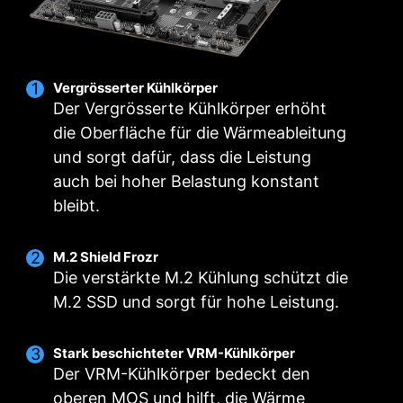
Mehrere Profile
Intelligenter Lüfter &
Manueller Lüfter
Vergrösserter Kühlkörper
Der Vergrösserte Kühlkörper erhöht
die Oberfläche für die Wärmeableitung
und sorgt dafür, dass die Leistung
auch bei hoher Belastung konstant
bleibt.
M.2 Shield Frozr
Die verstärkte M.2 Kühlung schützt die
M.2 SSD und sorgt für hohe Leistung.
Stark beschichteter VRM-Kühlkörper
Intelligenter Lüfter & Manueller Lüfter
Nutzer-Szenario
Mehrere Profile
Der VRM-Kühlkörper bedeckt den
oberen MOS und hilft, die Wärme