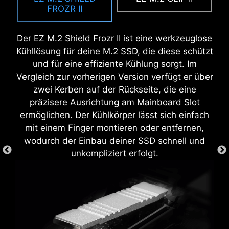
Das Thema Übertakten kann für manche Nutzer
Mainboard gesteckt, ohne dass sie geschraubt
der sowohl Schutz als auch Komfort bietet und
FROZR II
sehr komplex sein. MSI Click BIOS X hat es mit
werden muss.
gleichzeitig die Gesamtlebensdauer des
mehreren One-Click-Übertaktungsfunktionen
Systems erhöht.
Der EZ M.2 Shield Frozr II ist eine werkzeuglose
für Prozessor und RAM zugänglicher gemacht,
Kühllösung für deine M.2 SSD, die diese schützt
damit du deine Leistung ganz einfach
und für eine effiziente Kühlung sorgt. Im
verbessern kannst, ohne dich mit komplizierten
Vergleich zur vorherigen Version verfügt er über
EZ DEBUG LED
Einstellungen befassen zu müssen.
zwei Kerben auf der Rückseite, die eine
Die Onboard-LEDs zeigen die Quelle des
präzisere Ausrichtung am Mainboard Slot
Problems an, sodass genau erkennbar ist, wo
ermöglichen. Der Kühlkörper lässt sich einfach
nachgeschaut werden muss, um den Betrieb
mit einem Finger montieren oder entfernen,
wiederherzustellen.
wodurch der Einbau deiner SSD schnell und
unkompliziert erfolgt.
EZ MOUNTING
CREATION BOOST
Die Schaltkreise der MSI-Mainboards sorgen