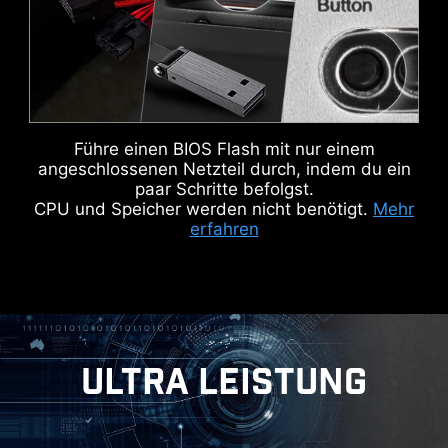
ZUSÄTZLICHER ARGB-
ZUSÄTZLICHER
HEADER
LÜFTER-HEADER
MSI AI Boost bietet eine dreistufige NPU-
KEEP-OUT-ZONE
Übertaktung, mit der Benutzer die Leistung der
Führe einen BIOS Flash mit nur einem
NPU an ihre spezifischen Bedürfnisse anpassen
angeschlossenen Netzteil durch, indem du ein
können. AI Boost wurde von MSI OC LAB
paar Schritte befolgst.
getestet und kann eine Leistungssteigerung von
CPU und Speicher werden nicht benötigt.
Mehr
erfahren
bis zu 27 % erzielen.
ULTRA LEISTUNG