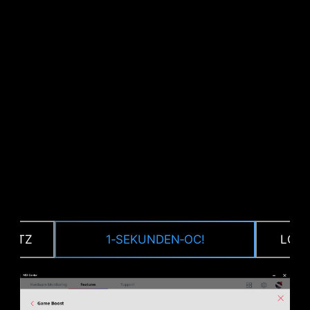
CPU / PWM IC
HUTZ
1‑SEKUNDEN‑OC!
LOAD