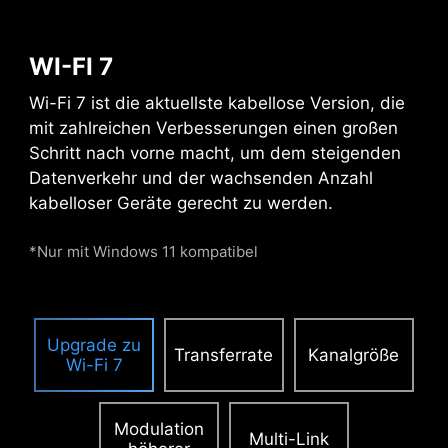
WI-FI 7
ZUSÄTZLICHER PCIE-
STROMANSCHLUSS
Wi-Fi 7 ist die aktuellste kabellose Version, die
mit zahlreichen Verbesserungen einen großen
Der zusätzliche PCIe-Stromanschluss liefert
Schritt nach vorne macht, um dem steigenden
dedizierten Strom für die hohen
Datenverkehr und der wachsenden Anzahl
Leistungsanforderungen von GPUs, die für AI-
kabelloser Geräte gerecht zu werden.
Computing und Gaming verwendet werden.
Mehr erfahren über die Kompatibilität.
*Nur mit Windows 11 kompatibel
Upgrade zu
Transferrate
Kanalgröße
Wi-Fi 7
Modulation
Multi-Link