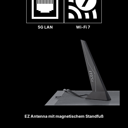
5G LAN
Wi-Fi 7
Systemlüfter
VERSTÄRKT,
STARK GELÖTETE
VERBINDUNGEN
Die MSI PCI Express Steel
Armor Steckplätze sind
mit zusätzlichen
Lötpunkten am Mainboard
befestigt und halten das
Gewicht schwerer
EZ Antenna mit magnetischem Standfuß
Grafikkarten aus.
Pumpenlüfter
>