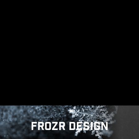
ERDUNG DER STROMPHASEN
Dieses innovative Design unterdrückt die
elektromagnetische Interferenz (EMI), die von
den Leistungsphasen erzeugt wird, und hilft,
die Wärme effizient an die Kupferebene mit
Erdungseigenschaften abzuleiten.
FROZR DESIGN