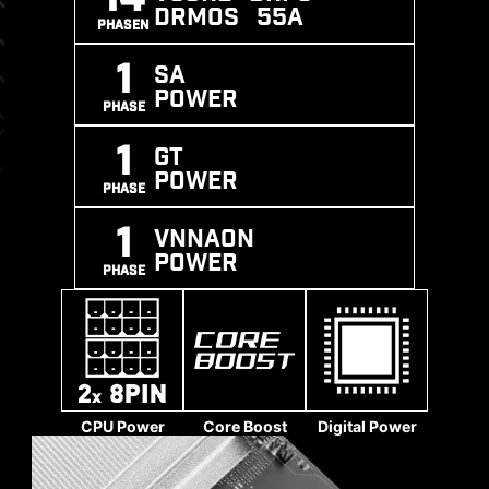
Masse ab, um Beschädigungen des
DrMOS 55A
PHASEN
Schaltkreises durch die hohe Spannung zu
1
verhindern.
SA
POWER
PHASE
1
GT
POWER
PHASE
1
VNNAON
POWER
PHASE
CPU Power
Core Boost
Digital Power