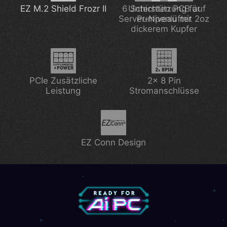
EZ M.2 Shield Frozr II
EZ M.2 Shield Frozr II
6 Schichten PCB auf
Unterstützung für
Server-Niveau mit 2oz
Pumpenlüfter
dickerem Kupfer
Lightning Gen 5
PCIe Zusätzliche
2x 8 Pin
Leistung
Stromanschlüsse
EZ Conn Design