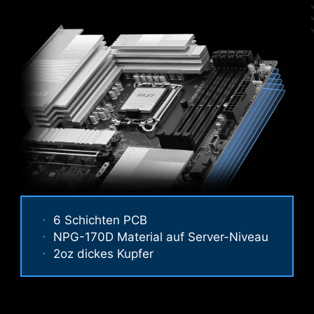
6 Schichten PCB
NPG-170D Material auf Server-Niveau
KORROSIONSSCHUTZ
2oz dickes Kupfer
EDELSTAHL I/O- SHIELD
Das extra beschichtete IO-Shield ist
korrosionsbeständig, reduziert die statische