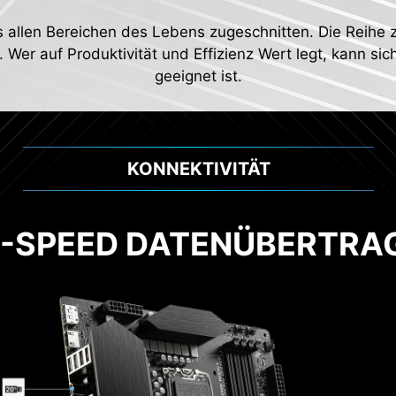
s allen Bereichen des Lebens zugeschnitten. Die Reihe z
. Wer auf Produktivität und Effizienz Wert legt, kann si
geeignet ist.
KONNEKTIVITÄT
H-SPEED DATENÜBERTRA
2
Unt
al PWM