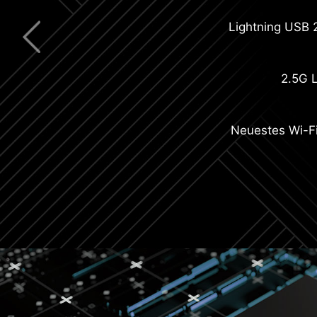
Erweiteter Kühlkö
Lightning USB
2.5G 
Neuestes Wi-F
6-Schichte
M.2 Shield F