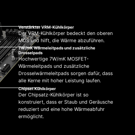
y-Installer andernfalls nicht automatisch gestartet
 dir volle Kontrolle über die Geschwindigkeit
gie sind die Mainboards der MSI PRO-Serie
icheren Installation.
r alle deine System- und CPU-Lüfter im BIOS
festlegen, die die Lüftergeschwindigkeiten
Verstärkter VRM-Kühlkörper
Der VRM-Kühlkörper bedeckt den oberen
MOS und hilft, die Wärme abzuführen.
6 PCB Schichten
7W/mK Wärmeleitpads und zusätzliche
Drosselpads
Hochwertige 7W/mK MOSFET-
Wärmeleitpads und zusätzliche
Drosselwärmeleitpads sorgen dafür, dass
alle Kerne mit hoher Leistung laufen.
Chipset Kühlkörper
Der Chipsatz-Kühlkörper ist so
konstruiert, dass er Staub und Geräusche
reduziert und eine hohe Wärmeabfuhr
ermöglicht.
IT —
tibilität, wenn du Micorsoft Windows 11
Entwicklungsteam hat sich voll und ganz der