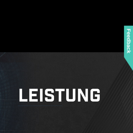
rgt, dass alles wie vorgesehen funktioniert,
Microsoft Windows auf einem MSI-Produkt
rwendest.
Montageabstandschrauben zu entfernen, wenn du das
 das Gehäuse einbaust.
Feedback
LEISTUNG