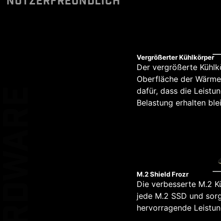
NUTZERFREUNDLICH
ZERTIFIZIER
Bitte stellen Sie sicher
unterstützen. Ein ded
Kombination aus zwe
Übertragung von Leit
wird.
der Pumpe. Eine geke
bereit für den täglich
Mit MSI-Mainboards
*Der MSI Treiber-Utility
und im MSI Cent
XL CLIP
Vergrößerter Kühlkörper
Der vergrößerte Kühlk
12
EZ DEBUG LE
Oberfläche der Wärme
HARDWARE
dafür, dass die Leistu
PHASE
Belastung erhalten blei
KEEP OUT ZO
1
PHASE
DOUBLE ES
PROTECTIO
1
M.2 Shield Frozr
Die verbesserte M.2 K
PHASE
jede M.2 SSD und sorg
hervorragende Leistun