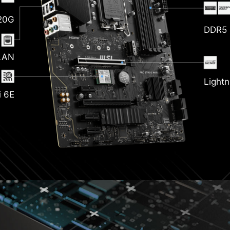
rper
 20G
DDR5 
LAN
Lightn
P
i 6E
n PCB
rozr