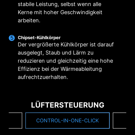
stabile Leistung, selbst wenn alle
Das PCB-Design wurde für eine höhere
Kerne mit hoher Geschwindigkeit
Bandbreite und schnellere
arbeiten.
Übertragungsgeschwindigkeiten optimiert!
Chipset-Kühlkörper
Der vergrößerte Kühlkörper ist darauf
ausgelegt, Staub und Lärm zu
MSI TREIBER-UTILITY-
reduzieren und gleichzeitig eine hohe
INSTALLER
Effizienz bei der Wärmeableitung
Sobald Sie mit dem Internet verbunden sind,
aufrechtzuerhalten.
erkennt der MSI Treiber-Utility-Installer
automatisch geeignete Treiber und
Dienstprogramme und präsentiert sie. Mit nur
LÜFTERSTEUERUNG
wenigen Klicks können Sie sie herunterladen
und installieren.
Mehr erfahren
NG
CONTROL-IN-ONE-CLICK
F
6-PCB Ebenen
Bitte stellen Sie sicher, dass Sie mit dem Internet
Verstärkte Kupferbahnen