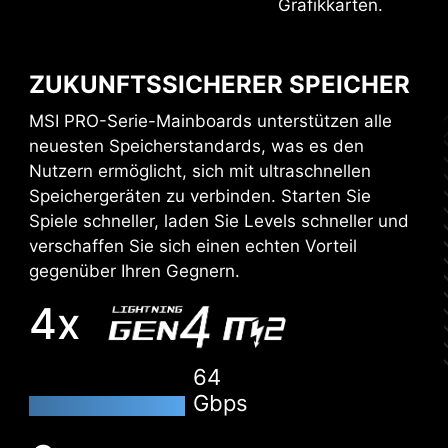
EINFACHES ÜBERTAKTEN MIT
Grafikkarten.
XMP!
WINDOWS 11 ZERTIFIZIERT
Das XMP (Extreme Memory Profiles) im MSI-
ZUKUNFTSSICHERER SPEICHER
BIOS wurde von MSI OC LAB getestet und
MSI PRO-Serie-Mainboards unterstützen alle
zertifiziert. Es ermöglicht den Benutzern, eine
neuesten Speicherstandards, was es den
höhere Speicherleistung und hervorragende
Nutzern ermöglicht, sich mit ultraschnellen
Stabilität zu erreichen.
Speichergeräten zu verbinden. Starten Sie
XMP
Spiele schneller, laden Sie Levels schneller und
verschaffen Sie sich einen echten Vorteil
Wähle ein voreingestelltes XMP-Profil aus und
gegenüber Ihren Gegnern.
übertakte kompatiblen DDR-Speicher
automatisch.
4x
VMD (VOLUME MANAGEMENT
DEVICE)
64
Mit MSI genießt du eine hervorragende
Kompatibilität und eine sorgenfreie
Gbps
Ermögliche die direkte Kontrolle und Verwaltung
Benutzererfahrung, wenn du Microsoft Windows
von NVMe SSDs über den PCIe-Bus ohne
11 verwendest. Unser F&E-Team hat sich mit