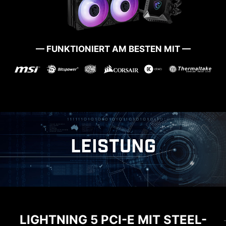
— FUNKTIONIERT AM BESTEN MIT —
STARTSCHWIERIGKEITEN?
Schwierigkeiten beim Aktualisieren des BIOS?
Keine Sorge, MSI-Mainboards bieten mehrere
Optionen, um das System erfolgreich wieder zu
starten.
LEISTUNG
ERWEITERUNGEN
ARBEITSSPEICHER
LIGHTNING 5 PCI-E MIT STEEL-
NEUESTER DDR5
EXKLUSIVE