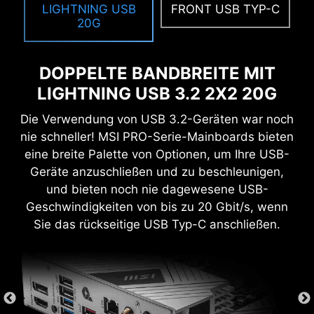
LIGHTNING USB
FRONT USB TYP-C
SEARCH & FAVORITES
20G
Eine dauerhafte Such- und Favoritenoption in
der oberen rechten Ecke ermöglicht es dir,
schnell durch die BIOS-Menüs zu navigieren.
DOPPELTE BANDBREITE MIT
LIGHTNING USB 3.2 2X2 20G
Die Verwendung von USB 3.2-Geräten war noch
nie schneller! MSI PRO-Serie-Mainboards bieten
SYSTEM SICHERHEIT
eine breite Palette von Optionen, um Ihre USB-
Alle MSI PRO-Mainboards verfügen über eine
Geräte anzuschließen und zu beschleunigen,
Sicherheitsfunktion im BIOS, um private Dateien
und bieten noch nie dagewesene USB-
zu schützen, egal ob es sich um geschäftliche
Geschwindigkeiten von bis zu 20 Gbit/s, wenn
oder alltägliche Nutzung handelt.
Sie das rückseitige USB Typ-C anschließen.
SECURE BOOT
Secure Boot ist ein
Sicherheitsstandard, der
sicherstellt, dass ein Gerät nur