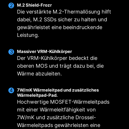
M.2 Shield-Frozr
Die verstärkte M.2-Thermallösung hilft
dabei, M.2 SSDs sicher zu halten und
gewährleistet eine beeindruckende
Leistung.
Massiver VRM-Kühlkörper
DIGITALES POWER
DOPPELTE
CORE-BOOST
Der VRM-Kühlkörper bedeckt die
DESIGN
STROMVERSORGUNG
Das Premium-Layout
oberen MOS und trägt dazu bei, die
Ein vollständig digitales
Zwei 8-polige Anschlüsse
unterstützt nicht nur die Multi-
Wärme abzuleiten.
Stromversorgungsdesign
liefern ausreichend Leistung,
Core-CPUs, sondern schafft
ermöglicht eine schnellere und
auch bei Höchstleistung.
auch die perfekten
7W/mK Wärmeleitpad und zusätzliches
unverfälschte Stromzufuhr zur
Rahmenbedingungen für das
Wärmeleitpad-Pad.
CPU mit höchster Präzision.
Übertakten.
Hochwertige MOSFET-Wärmeleitpads
mit einer Wärmeleitfähigkeit von
7W/mK und zusätzliche Drossel-
Wärmeleitpads gewährleisten eine
OPTIMIERTES PCB-DESIGN