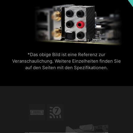
*Das obige Bild ist eine Referenz zur
Veranschaulichung. Weitere Einzelheiten finden Sie
auf den Seiten mit den Spezifikationen.
DIE NÄCHSTE WI-FI
GENERATION – WI-FI 7
Wi-Fi 7 ist die neueste drahtlose Lösung, die
einen großen Schritt nach vorne macht, indem
sie mehrere Verbesserungen einführt, um den
gestiegenen Datenverkehr und die wachsende