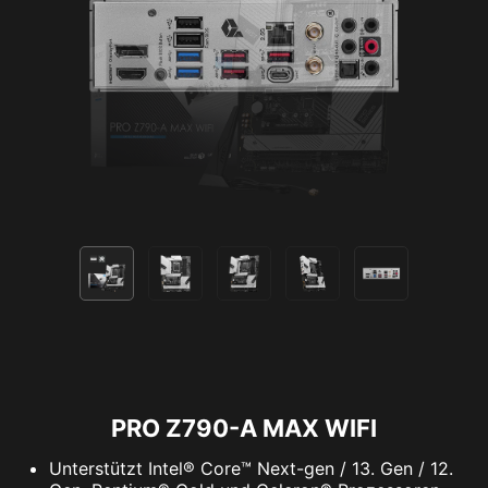
Anzahl von drahtlosen Geräten zu bewältigen.
*Windows 11 compatibility only
Vorteile von
Channel
Datenübertragung
Wi-Fi 7
Größen
Higher-
Multi-Link-
Order-
Operationen
Modulation
PRO Z790-A MAX WIFI
Unterstützt Intel® Core™ Next-gen / 13. Gen / 12.