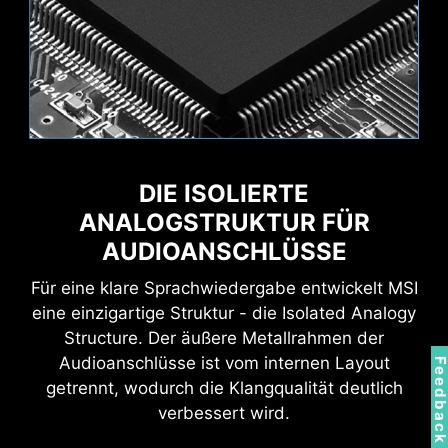
Abonnement kündigen, um an diesem Angebot
teilnehmen zu können. Wichtige Informationen zu
Abonnement, Preisgestaltung und Angebot findest du
in der NortonLifeLock-Lizenz- und
Servicevereinbarung. NortonLifeLock Produkt- und
Service-Datenschutzhinweise.
DIE ISOLIERTE
ANALOGSTRUKTUR FÜR
AUDIOANSCHLÜSSE
Unterstützt 5V adressierbare RGB-Geräte und
Wi-Fi 7
Für eine klare Sprachwiedergabe entwickelt MSI
ist kompatibel mit ARGB Gen2 / Gen1 Geräten.
Bluetooth 5.4
*Gen2-Geräte unterstützen nur 7 RGB-Themen.
eine einzigartige Struktur - die Isolated Analogy
2,5G LAN
Structure. Der äußere Metallrahmen der
Dual-Band Antenne
Audioanschlüsse ist vom internen Layout
Feedbac
getrennt, wodurch die Klangqualität deutlich
verbessert wird.