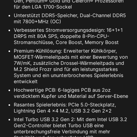
Gen, Pentium® Gold und Celeron® Prozessoren
für den LGA 1700-Sockel
Unterstützt DDR5-Speicher, Dual-Channel DDR5
mit 7800+MHz (OC)
Verbessertes Stromversorgungsdesign: 16+1+1
DRPS mit 80A SPS, doppelte 8-Pin-CPU-
Stromanschlüsse, Core Boost, Memory Boost
Wi-Fi 7 (802.11be) bietet höhere
Premium-Kühllösung: Erweiterter Kühlkörper,
Geschwindigkeiten, breitere Kanäle,
MOSFET-Wärmeleitpads mit einer Bewertung von
verbesserte Effizienz und geringere Latenz im
7W/mK, zusätzliche Drossel-Wärmeleitpads und
Vergleich zu Wi-Fi 6 (802.11ax). Es verbessert
M.2 Shield Frozr sind für ein leistungsstarkes
auch die Akkulaufzeit und bietet bessere
System und ein ununterbrochenes Spielerlebnis
entwickelt
Leistung in belebten Umgebungen.
Hochwertige PCB: 6-lagiges PCB aus 2oz
verdicktem Kupfer und Material auf Server-Ebene
Rasantes Spielerlebnis: PCIe 5.0-Steckplatz,
Lightning Gen 4 x4 M.2, USB 3.2 Gen 2x2
Intel Turbo USB 3.2 Gen 2: Mit dem Intel USB 3.2
Gen2-Controller bietet Turbo USB eine
unterbrechungsfreie Verbindung mit mehr