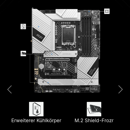
2x 8 Pin Anschlüsse
2,5G Netzwerk
Vorinstallierte IO-
Lightning-USB
Blende
Erweiterer Kühlkörper
M.2 Shield-Frozr