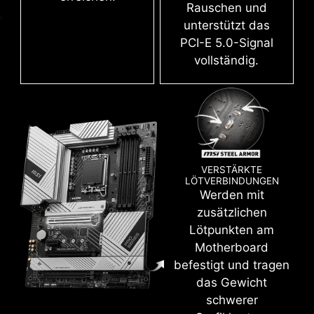
Rauschen und
Mehr erfahren
unterstützt das
PCI-E 5.0-Signal
vollständig.
CLICK BIOS 5
Hol mehr aus einem umfangreichen BIOS, das
für einfache Bedienung konzipiert ist.
Feinabstimmung des Mainboards für deine
Gaming-Performance, Effizienz oder das
VERSTÄRKTE
LÖTVERBINDUNGEN
Aufstellen von Übertaktungs-Weltrekorden!
Werden mit
zusätzlichen
EZ-MODE
ADVANCED-MODE
Lötpunkten am
Motherboard
befestigt und tragen
das Gewicht
schwerer
NUTZERFREUNDLICHKEIT