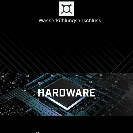
Neuestes Wi-Fi 7
DDR5 Arbeitsspeicher
6-Ebenen PCB mit
Digitales PWM
Wasserkühlungsanschluss
verstärkten
Kupferbahnen
Lightning 5
PCIe Steel-Armor
HARDWARE
KÜHLUNG
LEISTUNG