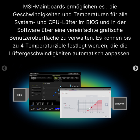
verbunden sind, da der Treiber-Utility-Installer
MSI-Mainboards ermöglichen es , die
andernfalls nicht automatisch gestartet wird.
Geschwindigkeiten und Temperaturen für alle
*Der MSI Treiber-Utility-Installer wird in Windows 11
Build 22H2 verfügbar sein.
System- und CPU-Lüfter im BIOS und in der
Software über eine vereinfachte grafische
Benutzeroberfläche zu verwalten. Es können bis
zu 4 Temperaturziele festlegt werden, die die
Lüftergeschwindigkeiten automatisch anpassen.