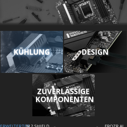
KÜHLUNG
DESIGN
ZUVERLÄSSIGE
KOMPONENTEN
ERWEITERTER
M.2 SHIELD
FROZR AI