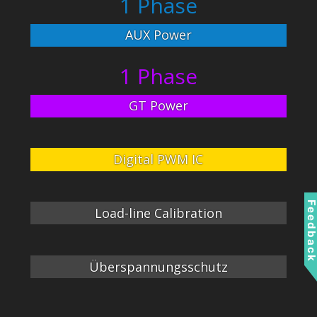
1 Phase
AUX Power
1 Phase
GT Power
Digital PWM IC
Feedbac
Load-line Calibration
Überspannungsschutz