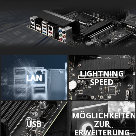
LIGHTNING
LAN
SPEED
MÖGLICHKEITE
USB
ZUR
ERWEITERUNG