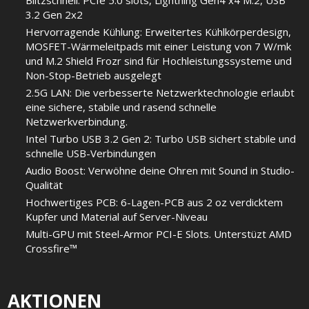
Blitzschnell: PCIe 5.0 slots, Lightning Gen4 x4 M.2, USB
3.2 Gen 2x2
Hervorragende Kühlung: Erweitertes Kühlkörperdesign,
MOSFET-Wärmeleitpads mit einer Leistung von 7 W/mk
und M.2 Shield Frozr sind für Hochleistungssysteme und
Non-Stop-Betrieb ausgelegt
2.5G LAN: Die verbesserte Netzwerktechnologie erlaubt
eine sichere, stabile und rasend schnelle
Netzwerkverbindung.
Intel Turbo USB 3.2 Gen 2: Turbo USB sichert stabile und
schnelle USB-Verbindungen
Audio Boost: Verwöhne deine Ohren mit Sound in Studio-
Qualität
Hochwertiges PCB: 6-Lagen-PCB aus 2 oz verdicktem
Kupfer und Material auf Server-Niveau
Multi-GPU mit Steel-Armor PCI-E Slots. Unterstüzt AMD
Crossfire™
AKTIONEN