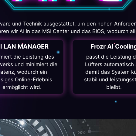
ardware und Technik ausgestattet, um den hohen Anford
eren wir AI in das MSI Center und das BIOS, wodurch all
I LAN MANAGER
Frozr AI Coolin
miert die Leistung des
passt die Leistung 
erks und minimiert die
Lüfters automatisch 
atenz, wodurch ein
damit das System kü
ssiges Online-Erlebnis
stabil und leistungss
ermöglicht wird.
bleibt.