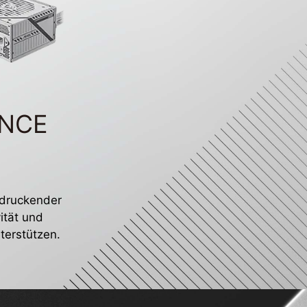
ANCE
indruckender
ität und
terstützen.