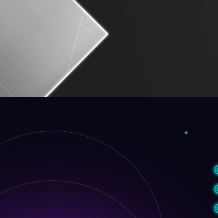
8-Lagen-Server-Grade-PCB 
oz verstärktem 