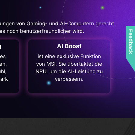
erungen von Gaming- und AI-Computern gerecht
es noch benutzerfreundlicher wird.
Feedback
g
AI Boost
des
ist eine exklusive Funktion
an,
von MSI. Sie übertaktet die
hl,
NPU, um die AI-Leistung zu
tark
verbessern.