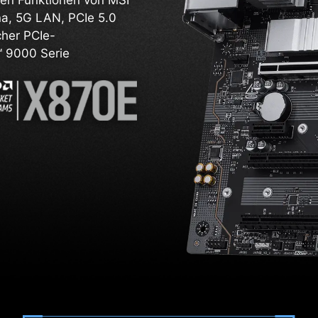
elen Funktionen von MSI
na, 5G LAN, PCIe 5.0
cher PCIe-
™ 9000 Serie