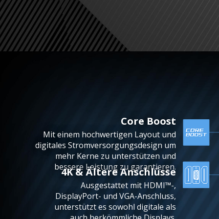
Core Boost
Mit einem hochwertigen Layout und
digitales Stromversorgungsdesign um
mehr Kerne zu unterstützen und
bessere Leistung zu garantieren.
4K & Ältere Anschlüsse
Ausgestattet mit HDMI™-,
DisplayPort- und VGA-Anschluss,
unterstützt es sowohl digitale als
auch herkömmliche Displays.