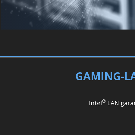
GAMING-LA
®
Intel
LAN garant