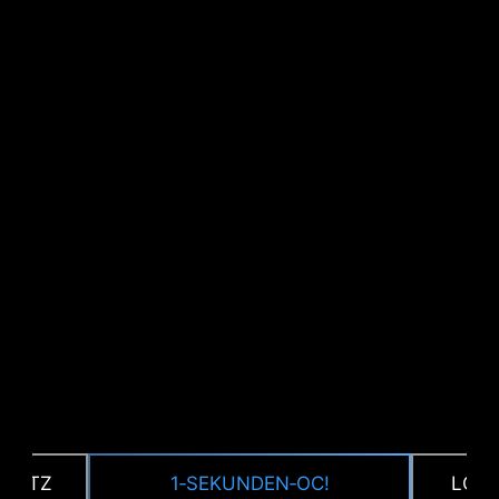
CPU / PWM IC
HUTZ
1‑SEKUNDEN‑OC!
LOAD