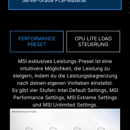
Server-Grade PCB-Material
KORROSIONSSCHUTZ
Performance Mode, Benchmark Mode,
EDELSTAHL I/O- SHIELD
Memtest Mode und High Efficiency
Das extra beschichtete IO-Shield ist
Mode bieten dir die Flexibilität, schnell
korrosionsbeständig, reduziert die statische
die optimale Konfiguration für deine
Elektrizität und das elektromagnetische
Anforderungen und dein Speicher-
PERFORMANCE
CPU LITE LOAD
Strahlungsrauschen des Systems und ist im
PRESET
STEUERUNG
Overclocking zu finden.
Vergleich zu klassischen IO-Shields deutlich
langlebiger.
MSI exklusives Leistungs-Preset ist eine
intuitivere Möglichkeit, die Leistung zu
steigern, indem du die Leistungsbegrenzung
nach deinen eigenen Vorlieben einstellst.
Es gibt vier Stufen: Intel Default Settings, MSI
Performance Settings, MSI Extreme Settings
und MSI Unlimited Settings.