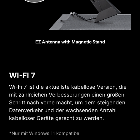
support the weight of
heavy graphics cards.
When every advantage in
games counts, Steel
Armor shields the point of
EZ Antenna with Magnetic Stand
contact from
electromagnetic
interference.
WI-FI 7
PCIE SUPPLEMENTAL POWER
Wi-Fi 7 ist die aktuellste kabellose Version, die
mit zahlreichen Verbesserungen einen großen
The exclusive Supplemental PCIe Power
Schritt nach vorne macht, um dem steigenden
connector provides dedicated power for the
Datenverkehr und der wachsenden Anzahl
high-power demands of GPUs used in AI
kabelloser Geräte gerecht zu werden.
computing and gaming, ensuring stable,
efficient, and sustained performance.
Learn
*Nur mit Windows 11 kompatibel
more about chassis compatbility.