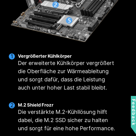
und Pumpen, anpassbare Optionen und eine
intuitive Temperaturüberwachung für einen
optimalen Betrieb mit einem Klick.
Mehrere Profile
Intelligenter Lüfter &
Manueller Lüfter
Vergrößerter Kühlkörper
Der erweiterte Kühlkörper vergrößert
die Oberfläche zur Wärmeableitung
und sorgt dafür, dass die Leistung
auch unter hoher Last stabil bleibt.
Feedbac
M.2 Shield Frozr
Die verstärkte M.2-Kühllösung hilft
dabei, die M.2 SSD sicher zu halten
und sorgt für eine hohe Performance.