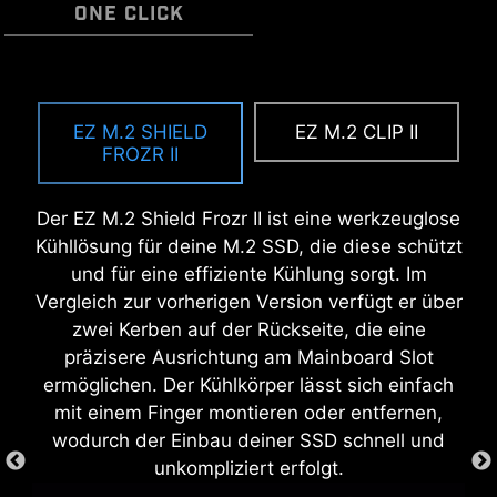
ONE CLICK
Mit der MSI EZ Antenna ist das montieren ganz
Der vorinstallierte I/O shild sorgt für eine
EZ OOVERCLOCKING
einfach. Die Antenne wird einfach auf das
einfache und unkomplizierte Installation, da das
EZ M.2 SHIELD
EZ M.2 CLIP II
Auch wenn OC komplex sein kann, macht MSI
Mainboard gesteckt, ohne dass sie geschraubt
manuelle Einsetzen des I/O shilds beim
FROZR II
Click BIOS X es zugänglicher, mit mehreren
werden muss.
Mainboard-Einbau entfällt. Durch das
One-Click-Overclock-Funktionen für Prozessor
integrierte Design sitzt es direkt korrekt und
Der EZ M.2 Shield Frozr II ist eine werkzeuglose
und Arbeitsspeicher, sodass du die
sicher, bietet zusätzlichen Schutz sowie mehr
Kühllösung für deine M.2 SSD, die diese schützt
Systemleistung einfach verbessern kannst,
Komfort und trägt gleichzeitig zur Langlebigkeit
und für eine effiziente Kühlung sorgt. Im
ohne dich in komplizierte Einstellungen
deines Systems bei.
Vergleich zur vorherigen Version verfügt er über
vertiefen zu müssen.
zwei Kerben auf der Rückseite, die eine
präzisere Ausrichtung am Mainboard Slot
ermöglichen. Der Kühlkörper lässt sich einfach
EZ DEBUG LED
mit einem Finger montieren oder entfernen,
wodurch der Einbau deiner SSD schnell und
Onboard-LEDs zeigen die Fehlerquelle
unkompliziert erfolgt.
an, sodass sich schnell erkennen lässt,