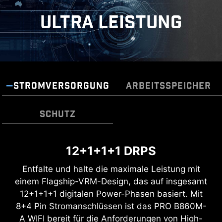
ULTRA LEISTUNG
STROMVERSORGUNG
ARBEITSSPEICHER
SCHUTZ
TRANSIENT VOLTAGE
12+1+1+1 DRPS
DDR5
DOPPELTER ESD-SCHUTZ
SUPPRESSORS (TVS)
Entfalte und halte die maximale Leistung mit
Ein großer Schritt in der DDR-
einem Flagship-VRM-Design, das auf insgesamt
Transient Voltage Suppressors (TVS) sind
Leistungssteigerung mit dem neuesten DDR5-
12+1+1+1 digitalen Power-Phasen basiert. Mit
Sicherheitsvorrichtungen, die zum Schutz vor zu
Speicher. In Kombination mit einem speziellen
8+4 Pin Stromanschlüssen ist das PRO B860M-
hoher Spannung eingesetzt werden. Alle
SMT-Lötverfahren und der MSI Memory Boost-
A WIFI bereit für die Anforderungen von High-
Mainboard-Modelle von MSI sind mit TVS