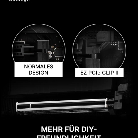
*Bitte stelle sicher, dass eine Internetverbindung
besteht, da der Driver Utility Installer sonst nicht
automatisch gestartet wird.
*Der MSI Treiberinstallationsprogramm ist in Windows
11 Build 22H2 verfügbar.
NORMALES
DESIGN
EZ PCIe CLIP II
WARNHINWEIS
MEHR FÜR DIY-