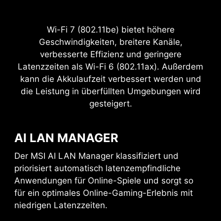
Power Excursion
Wi-Fi 7 (802.11be) bietet höhere
Geschwindigkeiten, breitere Kanäle,
verbesserte Effizienz und geringere
Latenzzeiten als Wi-Fi 6 (802.11ax). Außerdem
kann die Akkulaufzeit verbessert werden und
die Leistung in überfüllten Umgebungen wird
gesteigert.
AI LAN MANAGER
Der MSI AI LAN Manager klassifiziert und
KASKADIERUNG
EXTERNE SPEICHER
priorisiert automatisch latenzempfindliche
/ DOCKS
Anwendungen für Online-Spiele und sorgt so
für ein optimales Online-Gaming-Erlebnis mit
niedrigen Latenzzeiten.
Verbinde mehrere Thunderbolt™‑Geräte in einer