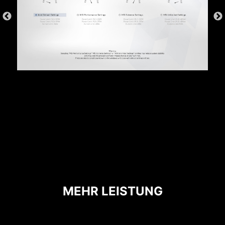
* Die Abbildung oben ist eine illustrative Referenz.
Weitere Details findest du auf den Seiten mit den
Spezifikationen.
ÜBERSTROMSCHUTZ
MSI Mainboards bieten mit dem integrierten
Überstromschutz (OCP) ein hohes Maß an
Sicherheit. Wichtige Komponenten wie USB-
Ports, DDR-Speicher, PWM-ICs und CPUs
werden vor Überstrom geschützt. Dieser
proaktive Schutzmechanismus verringert das
Risiko von Schäden oder Fehlfunktionen
MEHR LEISTUNG
aufgrund von Überspannungen und fördert die
langfristige Systemstabilität.