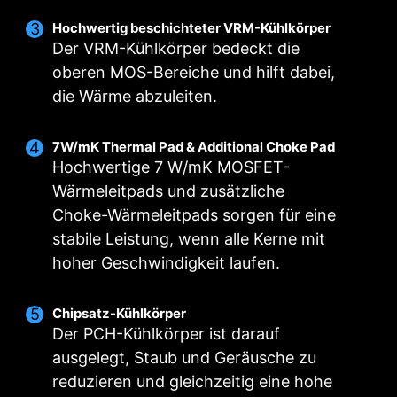
Hochwertig beschichteter VRM-Kühlkörper
Intelligenter Lüfter & Manueller Lüfter
Nutzer-Szenario
Mehrere Profile
Der VRM-Kühlkörper bedeckt die
oberen MOS-Bereiche und hilft dabei,
Folge dem MSI Center Modus
Intelligenter Lüfter
Speichere bis zu 5 Profile für verschiedene
die Wärme abzuleiten.
Passe die Lüftereinstellungen entsprechend
Erlaubt dir die Temperaturkurve mit den 4
Situationen
FOR CPU COOLER
FOR LIQUID COOLER
dem im Benutzerszenario gewählten Modus an
Punkten zu ändern
3A power deliver /
Supports auto-detect
7W/mK Thermal Pad & Additional Choke Pad
Manueller Lüfter
BIOS Mode
Hochwertige 7 W/mK MOSFET-
Erlaubt dir die manuelle Änderung der
Lüftereinstellungen im BIOS anpassen
Wärmeleitpads und zusätzliche
Temperatur um einen bestimmten Prozentsatz
Anpassen nach Nutzer
Choke-Wärmeleitpads sorgen für eine
Passe deine Einstellungen selbst an
stabile Leistung, wenn alle Kerne mit
hoher Geschwindigkeit laufen.
FOR SYSTEM FAN
Supports auto-detect
Chipsatz-Kühlkörper
Der PCH-Kühlkörper ist darauf
ausgelegt, Staub und Geräusche zu
COMBO-LÜFTERANSCHLUSS
reduzieren und gleichzeitig eine hohe