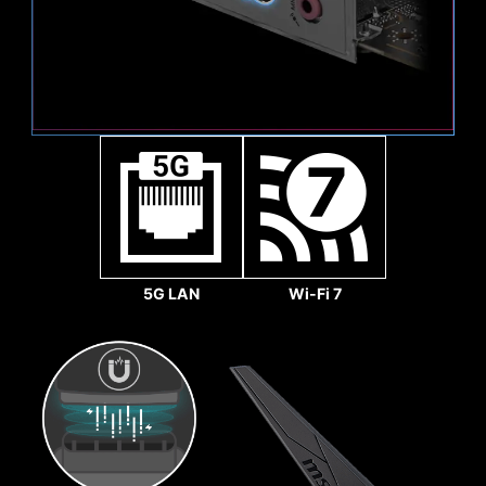
Gbps
1x
32
Gbps
Pumpenlüfter
5G LAN
Wi-Fi 7
REINFORCED,
HEAVY SOLDERED
CONNECTIONS
MSI PCI Express Steel
Armor slots are secured to
the motherboard with
extra solder points and