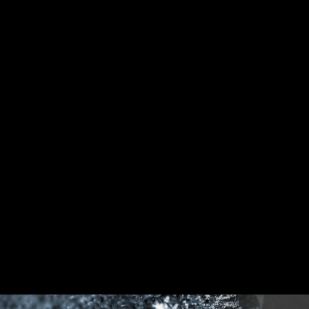
USB-Anschlüsse hinten und vorne
ERDUNG DER STROMPHASEN
Dieses innovative Design unterdrückt die
elektromagnetische Interferenz (EMI), die von
den Leistungsphasen erzeugt wird, und hilft,
die Wärme effizient an die Kupferebene mit
Erdungseigenschaften abzuleiten.