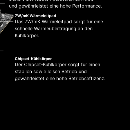
und gewährleistet eine hohe Performance.
7W/mK Wärmeleitpad
Das 7W/mK Wärmeleitpad sorgt für eine
schnelle Wärmeübertragung an den
Kühlkörper.
6 PCB layers
2oz Thickened Copper
Chipset-Kühlkörper
Der Chipset-Kühlkörper sorgt für einen
stabilen sowie leisen Betrieb und
gewährleistet eine hohe Betriebseffizenz.
IT —
tibilität, wenn du Microsoft Windows 11
Entwicklungsteam hat sich voll und ganz der
rgt, dass alles wie vorgesehen funktioniert,
 Microsoft Windows auf einem MSI-Produkt
rwendest.
Montageabstandsschrauben zu entfernen, wenn du das
 das Gehäuse einbaust.