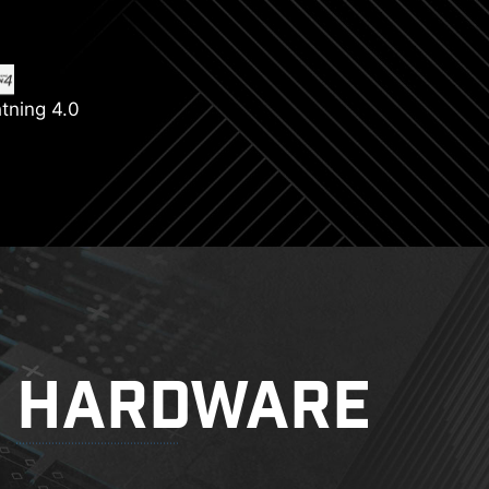
htning 4.0
HARDWARE