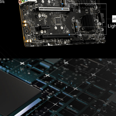
 6E
Lig