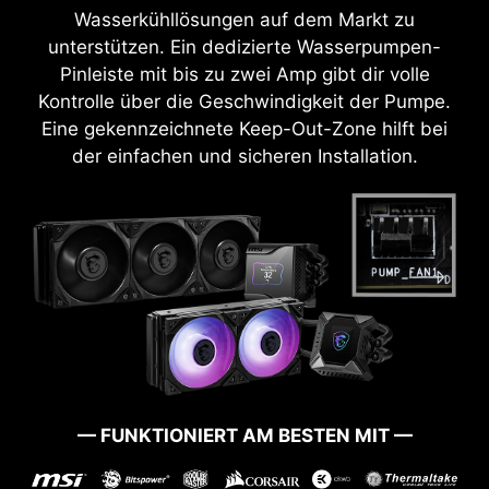
Wasserkühllösungen auf dem Markt zu
unterstützen. Ein dedizierte Wasserpumpen-
Pinleiste mit bis zu zwei Amp gibt dir volle
Kontrolle über die Geschwindigkeit der Pumpe.
Eine gekennzeichnete Keep-Out-Zone hilft bei
der einfachen und sicheren Installation.
BOOT UP GUARANTEED
Hast du Probleme bei der Aktualisierung deines
BIOS oder ist es irgendwie beschädigt worden?
Keine Sorge, MSI Mainboards bieten mehrere
Möglichkeiten, um dein System wieder
erfolgreich zu starten.
— FUNKTIONIERT AM BESTEN MIT —