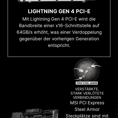
paar Schritte befolgst. CPU und Speicher
Technologie sind die Mainboards der PRO-serie
Anwendung für Systeminformationen,
sind nicht erforderlich.
Mehr erfahren
bereit, erstklassige Speicherleistung zu liefern.
Diagnosen und Benchmarks. Mit dieser
LIGHTNING GEN 4 PCI-E
Anwendung kannst du detaillierte Informationen
Mit Lightning Gen 4 PCI-E wird die
Der weiterentwickelte SMT(Surface Mount
zur Hardware und Software deines PCs
Bandbreite einer x16-Schnittstelle auf
Technology)-Schweißprozess reduziert die
überwachen und sie in verschiedenen Formaten
64GB/s erhöht, was einer Verdoppelung
Fehlerrate von Schlitzlötstellen,
wie CSV und HTML speichern.
gegenüber der vorherigen Generation
elektromagnetischen Störungen und
entspricht.
Interferenzen. Durch die Kombination mit
der exklusiven Memory-Boost-Technologie
können MSI-Mainboards ein störungsfreies
und reines DDR5-Hochfrequenzsignal
liefern.
VERSTÄRKTE,
STARK VERLÖTETE
VERBINDUNGEN
MSI PCI Express
MEHR NUTZER-
Steel Armor
FREUNDLICHKEIT
CLICK BIOS 5
Steckplätze sind mit