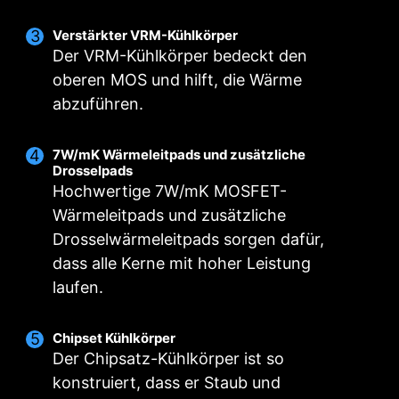
Verstärkter VRM-Kühlkörper
Der VRM-Kühlkörper bedeckt den
oberen MOS und hilft, die Wärme
abzuführen.
7W/mK Wärmeleitpads und zusätzliche
Drosselpads
Hochwertige 7W/mK MOSFET-
Wärmeleitpads und zusätzliche
Drosselwärmeleitpads sorgen dafür,
dass alle Kerne mit hoher Leistung
laufen.
MSI TREIBER-
DIENSTPROGRAMM
Chipset Kühlkörper
Der Chipsatz-Kühlkörper ist so
Sobald du mit dem Internet verbunden bist,
konstruiert, dass er Staub und
erkennt das MSI Treiber-Dienstprogramm