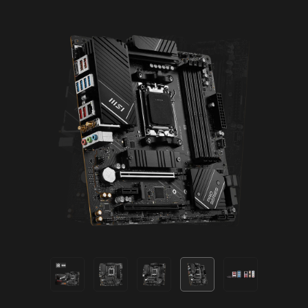
Das MSI-Testangebot ist für bestehende Norton-
Kunden nicht verfügbar. Wenn du ein aktives Norton-
Abonnement hast, musst du das bestehende
Abonnement kündigen, um an diesem Angebot
teilnehmen zu können. Wichtige Informationen zu
Abonnement, Preisgestaltung und Angebot findest du
in der NortonLifeLock-Lizenz- und
Servicevereinbarung. NortonLifeLock Produkt- und
Service-Datenschutzhinweise.
Unterstützt 5V adressierbare RGB-Geräte und
ist kompatibel mit ARGB Gen2 / Gen1 Geräten.
*Gen2-Geräte unterstützen nur 7 RGB-Themen.