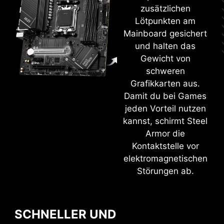
zusätzlichen
Hole mehr aus deinem BIOS heraus! Das MSI-
Lötpunkten am
BIOS ist auf Benutzerfreundlichkeit ausgelegt ist
HUTZ
WINDOWS 11 ZERTIFIZIERT
Mainboard gesichert
und ermöglicht das Optimieren von
und halten das
Spieleleistung, Effizienz und Übertaktung!
Gewicht von
schweren
EZ-MODE
ADVANCED MODE
Grafikkarten aus.
Damit du bei Games
jeden Vorteil nutzen
kannst, schirmt Steel
Armor die
Kontaktstelle vor
elektromagnetischen
Störungen ab.
EINFACHES ÜBERTAKTEN MIT
Bei MSI bekommst du beste Kompatibilität,
DEM XMP PROFIL
wenn du Microsoft Windows 11 verwendest.
Unser Forschungs- und Entwicklungsteam hat
MSI führt gründliche Speichertests mit den
SCHNELLER UND
sich voll und ganz der Leistung verschrieben