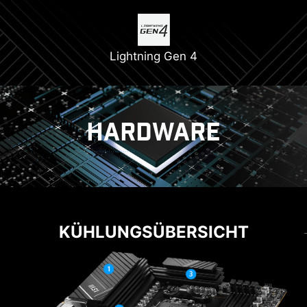
Lightning Gen 4
HARDWARE
KÜHLUNG
NUTZERFREUNDLICH
KÜHLUNGSÜBERSICHT
EZ-M.2-CLIP
Der innovative EZ-M.2-Clip von MSI unterstützt
bei der Installation von M.2 SSDs.