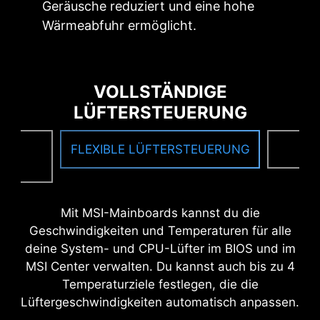
Geräusche reduziert und eine hohe
automatisch passende Treiber und
Dienstprogramme und stellt sie zur Verfügung.
Wärmeabfuhr ermöglicht.
Du kannst sie mit nur wenigen Klicks
herunterladen und installieren.
Erfahre mehr
VOLLSTÄNDIGE
*Stelle sicher, dass du mit dem Internet verbunden
LÜFTERSTEUERUNG
bist, da das Treiber-Dienstprogramm sonst nicht
automatisch startet.
E
FLEXIBLE LÜFTERSTEUERUNG
F
NG
Mit MSI-Mainboards kannst du die
Geschwindigkeiten und Temperaturen für alle
deine System- und CPU-Lüfter im BIOS und im
MSI Center verwalten. Du kannst auch bis zu 4
Temperaturziele festlegen, die die
Lüftergeschwindigkeiten automatisch anpassen.