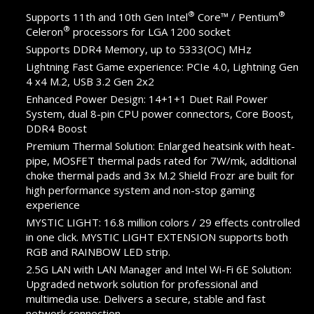
®
®
Supports 11th and 10th Gen Intel
Core™ / Pentium
®
Celeron
processors for LGA 1200 socket
Supports DDR4 Memory, up to 5333(OC) MHz
Lightning Fast Game experience: PCIe 4.0, Lightning Gen
4 x4 M.2, USB 3.2 Gen 2x2
Enhanced Power Design: 14+1+1 Duet Rail Power
System, dual 8-pin CPU power connectors, Core Boost,
DDR4 Boost
Premium Thermal Solution: Enlarged heatsink with heat-
pipe, MOSFET thermal pads rated for 7W/mk, additional
choke thermal pads and 3x M.2 Shield Frozr are built for
high performance system and non-stop gaming
experience
MYSTIC LIGHT: 16.8 million colors / 29 effects controlled
in one click. MYSTIC LIGHT EXTENSION supports both
RGB and RAINBOW LED strip.
2.5G LAN with LAN Manager and Intel Wi-Fi 6E Solution:
Upgraded network solution for professional and
multimedia use. Delivers a secure, stable and fast
network connection