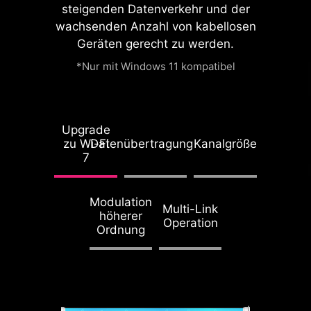
steigenden Datenverkehr und der
PCIe 5.0
x4
für M.2 SSD
wachsenden Anzahl von kabellosen
Geräten gerecht zu werden.
PCIe 5.0
x16
für GPU
*Nur mit Windows 11 kompatibel
Direct PCIe Gen5 from
CPU
Upgrade
Full Bandwidth without
zu Wi-Fi
Datenübertragungsrate
Kanalgröße
Split
7
Optimized PCIe Lane
Modulation
Multi-Link
Bifurcation
höherer
Operation
Ordnung
LIGHTNING GEN 5 PCI-E