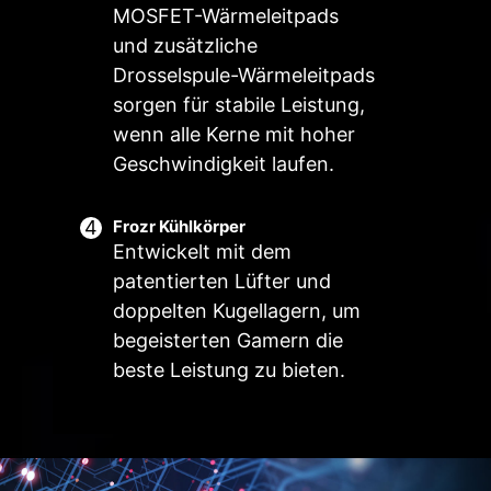
MOSFET-Wärmeleitpads
und zusätzliche
Drosselspule-Wärmeleitpads
Intelligenter Lüfter & Manueller
Nutzer-Szenario
Mehrere Profile
Sys Lüfter
sorgen für stabile Leistung,
Lüfter
Folge dem MSI Center Modus
Speichere bis zu 5 Profile für
wenn alle Kerne mit hoher
Intelligenter Lüfter
Passe die Lüftereinstellungen
verschiedene Situationen
Geschwindigkeit laufen.
Erlaubt dir die Temperaturkurve mit
entsprechend dem im
den 4 Punkten zu ändern
Benutzerszenario gewählten Modus
Frozr Kühlkörper
an
Manueller Lüfter
Entwickelt mit dem
Erlaubt dir die manuelle Änderung
BIOS Mode
patentierten Lüfter und
der Temperatur um einen
Lüftereinstellungen im BIOS
doppelten Kugellagern, um
bestimmten Prozentsatz
anpassen
Pump Lüfter
begeisterten Gamern die
Anpassen nach Nutzer
beste Leistung zu bieten.
Passe deine Einstellungen selbst an