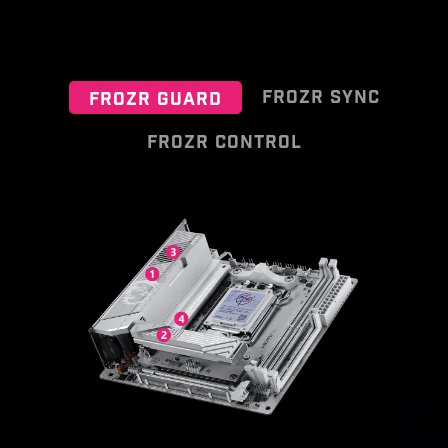
FROZR SYNC
FROZR GUARD
FROZR CONTROL
Die Kühlungs-Einstellungen sind eine
Der MSI Kombi-Lüfter Anschluss ist
umfassende Anwendung zur
ein flexibles Element, das sowohl
Verwaltung der Lüftereinstellungen
als Pumpen- als auch als
für alle MSI-Produkte. Es sorgt für
Lüfteranschluss funktioniert. Der
eine überragende Kühlleistung und
Anschluss erkennt automatisch, ob
Geräuschreduzierung für deinen
es sich um eine Pumpe oder einen
Gaming-PC und bietet Kompatibilität
PWM/DC-Lüfter handelt, durch die
mit PWM/DC-Lüftern und Pumpen,
unverwechselbare graue Farbe ist
anpassbare Optionen und eine
er leicht zu erkennen.
intuitive Temperaturüberwachung für