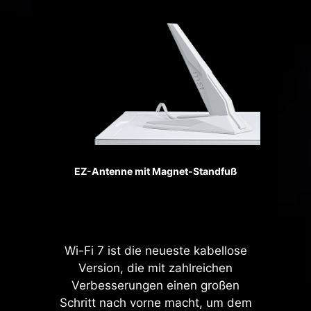
PCIe 5.0-Lanes der CPU voll aus
und haben eine optimierte Lane-
Bifurkation. Dadurch können der
Gen 5 x16-Steckplatz und der Gen
5 M.2-Anschluss unabhängig
voneinander laufen, was
Bandbreitenkonflikte vermeidet und
die maximale Leistung für GPUs
und SSDs freischaltet.
EZ-Antenne mit Magnet-Standfuß
Bis zu
24
native PCIe 5.0
Lanes Von Ryzen 9000 &
Wi-Fi 7 ist die neueste kabellose
7000 CPUs
Version, die mit zahlreichen
Verbesserungen einen großen
Schritt nach vorne macht, um dem