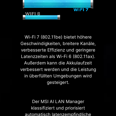
Die Bandbreite einer x16-
Schnittstelle ist doppelt so hoch
wie bei der letzten Generation
und kann bis zu 128 GB/s
erreichen.
Wi-Fi 7 (802.11be) bietet höhere
SMT PCIE 5.0 SLOT
Geschwindigkeiten, breitere Kanäle,
Der moderne SMT-PCIE-Steckplatz
verbesserte Effizienz und geringere
(Surface Mount Technology)
Latenzzeiten als Wi-Fi 6 (802.11ax).
reduziert Störungen und elektrisches
Außerdem kann die Akkulaufzeit
Rauschen und unterstützt das PCI-E
verbessert werden und die Leistung
5.0-Signal voll.
in überfüllten Umgebungen wird
gesteigert.
Der MSI AI LAN Manager
klassifiziert und priorisiert
automatisch latenzempfindliche