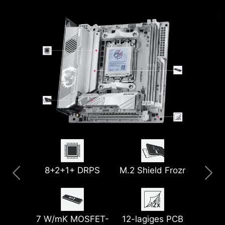
Vorinstalliertes
8+2+1+ DRPS
USB 40G
M.2 Shield Frozr
EZ M.2 Shield
5G LAN
I/O-Shield
Frozr II
Wi-Fi 7
7 W/mK MOSFET-
Lightning Gen 5
12-lagiges PCB