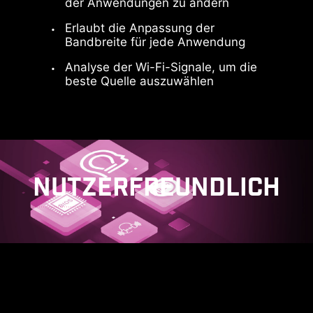
der Anwendungen zu ändern
Der Super Charger + ermöglicht das
schnelle Aufladen (PD 27W) deiner
Erlaubt die Anpassung der
PD-kompatiblen Geräte über den
Bandbreite für jede Anwendung
speziellen USB-Anschluss an der
Analyse der Wi-Fi-Signale, um die
Vorderseite. Neben der
beste Quelle auszuwählen
Optimierung der Ladeeffizienz
überwacht er die USB-
Ausgangsleistung, die Spannung
und den Strom in Echtzeit.
NUTZERFREUNDLICH