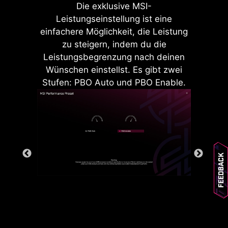
Die exklusive MSI-
Leistungseinstellung ist eine
einfachere Möglichkeit, die Leistung
zu steigern, indem du die
MSI Mainboards bieten mit dem
Leistungsbegrenzung nach deinen
integrierten Überstromschutz
Wünschen einstellst. Es gibt zwei
(OCP) ein hohes Maß an Sicherheit.
Stufen: PBO Auto und PBO Enable.
Wichtige Komponenten wie USB-
Ports, DDR-Speicher, PWM-ICs und
CPUs werden vor Überstrom
geschützt. Dieser proaktive
Schutzmechanismus verringert das
Risiko von Schäden oder
Feedback
Fehlfunktionen aufgrund von
Überspannungen und fördert die
langfristige Systemstabilität.