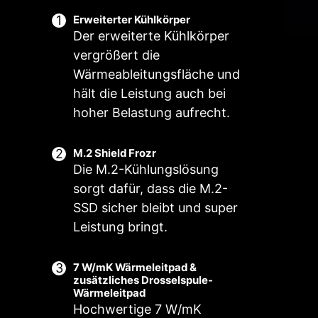
einen optimalen Betrieb mit einem
Erweiterter Kühlkörper
Klick.
Der erweiterte Kühlkörper
vergrößert die
Wärmeableitungsfläche und
zer-
Mehrere
Intelligenter
Nut
ario
Profile
Lüfter &
Sze
hält die Leistung auch bei
Manueller
hoher Belastung aufrecht.
Lüfter
M.2 Shield Frozr
Die M.2-Kühlungslösung
sorgt dafür, dass die M.2-
SSD sicher bleibt und super
Leistung bringt.
7 W/mK Wärmeleitpad &
zusätzliches Drosselspule-
Wärmeleitpad
Hochwertige 7 W/mK