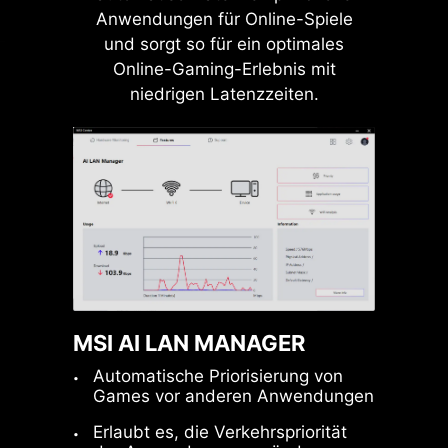
Anwendungen für Online-Spiele
und sorgt so für ein optimales
Online-Gaming-Erlebnis mit
niedrigen Latenzzeiten.
VERSTÄRKT,
SCHWER GELÖTETE
VERBINDUNGEN
Mit zusätzlichen
Lötpunkten auf dem
Mainboard
befestigen und das
MSI AI LAN MANAGER
Gewicht schwerer
Grafikkarten tragen.
Automatische Priorisierung von
Games vor anderen Anwendungen
Erlaubt es, die Verkehrspriorität