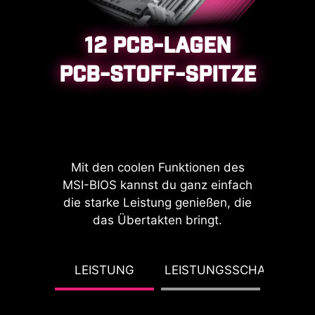
ist korrosionsbeständig, reduziert
die statische Elektrizität und das
elektromagnetische
12 PCB-LAGEN
Strahlungsrauschen des Systems
PCB-STOFF-SPITZE
und ist im Vergleich zu klassischen
IO-Shields deutlich langlebiger.
Mit den coolen Funktionen des
MSI-BIOS kannst du ganz einfach
die starke Leistung genießen, die
das Übertakten bringt.
*SupportUnterstützt BIOS-Versionen ab
AGESA 1.2.0.2b.
*Das Bild oben ist nur zur
DP
LEISTUNG
LEISTUNGSSCHALTER
P
Veranschaulichung. Schau dir die
URIEREN
THERM
Spezifikationsseiten an, um mehr Details
zu erfahren.